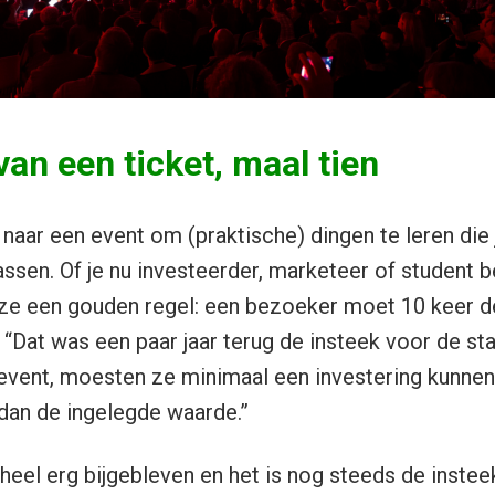
an een ticket, maal tien
 naar een event om (praktische) dingen te leren die
sen. Of je nu investeerder, marketeer of student be
e een gouden regel: een bezoeker moet 10 keer d
. “Dat was een paar jaar terug de insteek voor de sta
 event, moesten ze minimaal een investering kunnen 
dan de ingelegde waarde.”
heel erg bijgebleven en het is nog steeds de instee