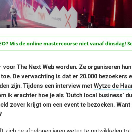
O? Mis de online mastercourse niet vanaf dinsdag! Schr
r voor The Next Web worden. Ze organiseren hun
 toe. De verwachting is dat er 20.000 bezoekers e
en zijn. Tijdens een interview met
Wytze de Haa
om ik erachter hoe je als ‘Dutch local business’
reld zover krijgt om een event te bezoeken. Want
?
 zich de afgelopen jaren weten te ontwikkelen to