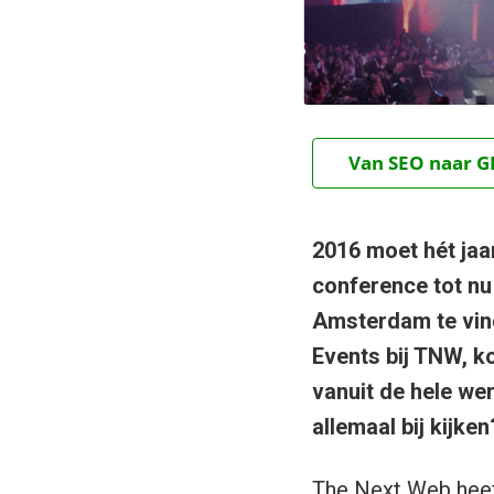
Van SEO naar GE
2016 moet hét jaa
conference tot nu
Amsterdam te vind
Events bij TNW, k
vanuit de hele we
allemaal bij kijken
The Next Web heeft