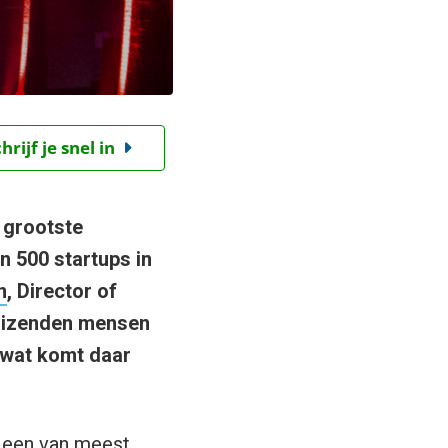
ijf je snel in
 grootste
n 500 startups in
n
, Director of
 duizenden mensen
 wat komt daar
t een van
meest