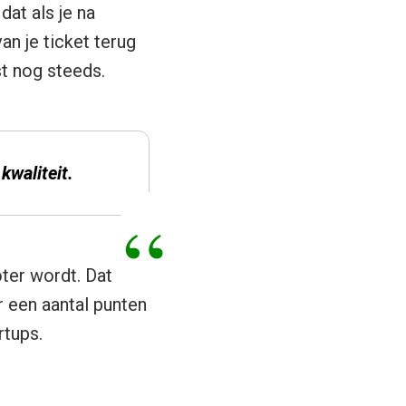
at als je na
an je ticket terug
st nog steeds.
kwaliteit.
oter wordt. Dat
r een aantal punten
rtups.