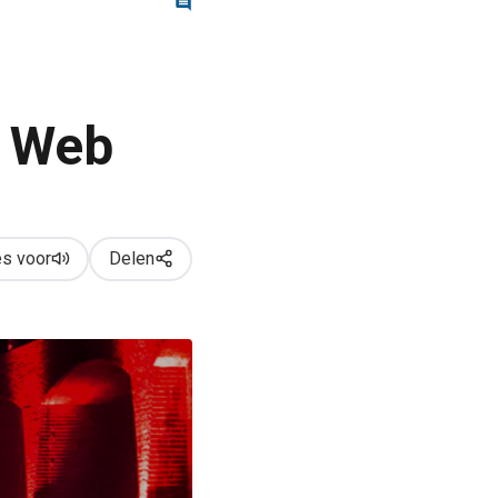
t Web
s voor
Delen