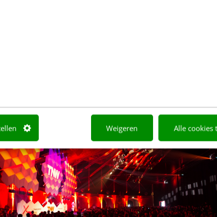
 bezoekers vanuit de ’techkant’ zoals Airbnb, Uber 
et de organisatie dit jaar steeds meer bezoekers 
NL, KLM en Heineken. Een aantal jaar geleden was 
en groep die bezig was met spannende dingen waar
 “Dat is nu echt wel anders. Iedereen is tegenwoordi
chnologie bezig” geeft Wytze aan.
tellen
Weigeren
Alle cookies 