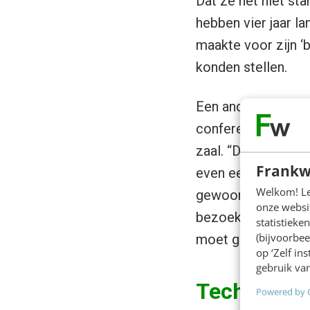
Dat ze het niet st
hebben vier jaar l
maakte voor zijn ‘
konden stellen.
Een ander mooi voo
conferentie rond ee
zaal. “Dan zie je 
Frankw
even een biertje g
Welkom! Leu
gewoon. “Ze willen
onze websit
bezoeker.” Ze nemen
statistiek
(bijvoorbee
moet gewoon kunnen
op ‘Zelf in
gebruik van
Technologie
Powered by 