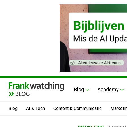
Blog
Academy
BLOG
Blog
AI & Tech
Content & Communicatie
Marketi
Home