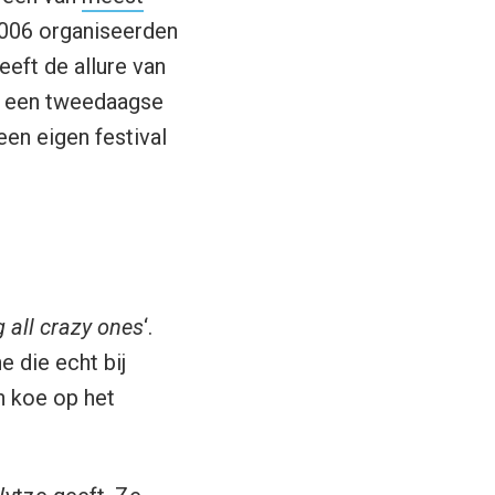
n 2006 organiseerden
eeft de allure van
n: een tweedaagse
en eigen festival
g all crazy ones
‘.
 die echt bij
n koe op het