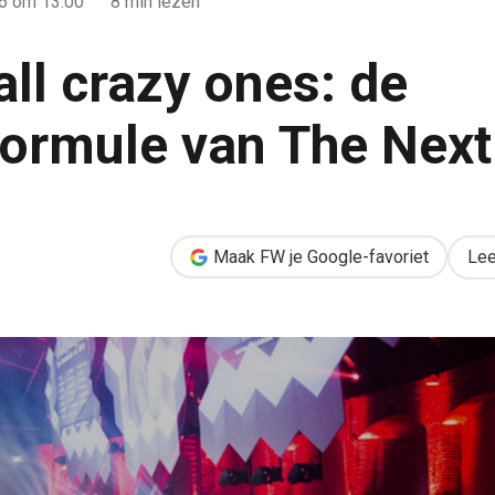
16
om 13:00
8 min lezen
all crazy ones: de
ormule van The Nex
de succesformule van The Next Web
Maak FW je Google-favoriet
Lee