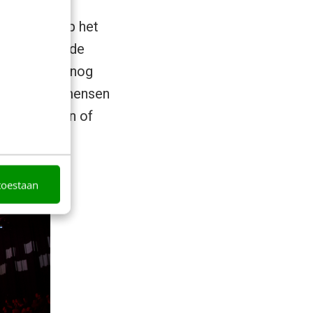
en Google op het
van gevestigde
technologie nog
 de meeste mensen
g wel op zijn of
toestaan