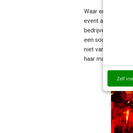
Waar er eerst veel
event afkwamen, zi
bedrijven als Post
een soort cult. E
niet van af wisten.
haar manier met te
Zelf ins