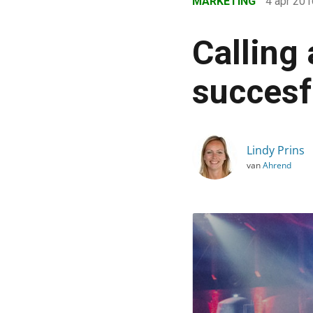
MARKETING
4 apr 20
›
Blog
Calling 
›
Marketing
succesf
›
Calling all crazy ones: 
Lindy Prins
van
Ahrend