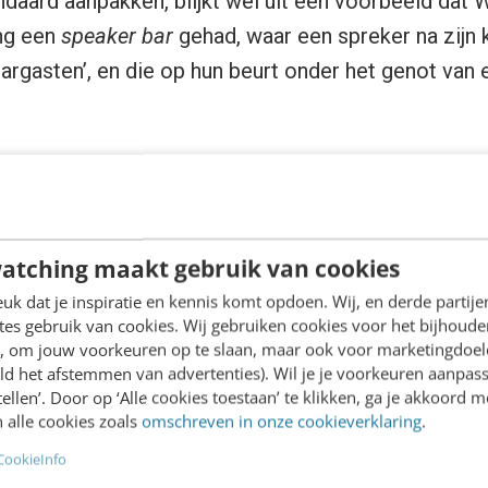
andaard aanpakken, blijkt wel uit een voorbeeld dat 
ang een
speaker bar
gehad, waar een spreker na zijn 
bargasten’, en die op hun beurt onder het genot van
rbeeld dat ik geschetst krijg is dat
Boris
en
Patric
n uur of vier ‘s middags een paar biertjes halen om 
bezoekers echt kijken: “wow, de oprichter van The
atching maakt gebruik van cookies
even!”. Daar is niet over nagedacht, vertelt Wytze m
k dat je inspiratie en kennis komt opdoen. Wij, en derde partij
 gewoon dat iedereen het naar z’n zin heeft, van sp
es gebruik van cookies. Wij gebruiken cookies voor het bijhoude
 zichzelf als organisator dus niet al te serieus, di
en, om jouw voorkeuren op te slaan, maar ook voor marketingdoe
ld het afstemmen van advertenties). Wil je je voorkeuren aanpass
. Het thema van dit jaar is ze dan ook op het lijf 
stellen’. Door op ‘Alle cookies toestaan’ te klikken, ga je akkoord m
 alle cookies zoals
omschreven in onze cookieverklaring
.
 is geen cult meer
CookieInfo