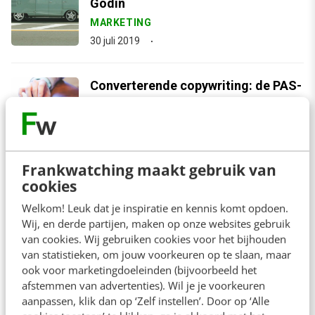
Godin
MARKETING
30 juli 2019
Converterende copywriting: de PAS-
formule
MARKETING
23 april 2019
Frankwatching maakt gebruik van
cookies
arrow_downward
Bekijk meer
Welkom! Leuk dat je inspiratie en kennis komt opdoen.
Wij, en derde partijen, maken op onze websites gebruik
van cookies. Wij gebruiken cookies voor het bijhouden
van statistieken, om jouw voorkeuren op te slaan, maar
Contact
Redactie
ook voor marketingdoeleinden (bijvoorbeeld het
afstemmen van advertenties). Wil je je voorkeuren
redactie@frankwatching.com
aanpassen, klik dan op ‘Zelf instellen’. Door op ‘Alle