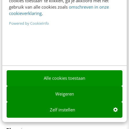
cookies toestaan’ te klikken, ga je akkoord met het
+31 30 200 1045
gebruik van alle cookies zoals
omschreven in onze
Tarieven
cookieverklaring
.
Meer contactopties
Powered by CookieInfo
Frankwatching
Adverteren
Contact
Nieuwsbrieven
Alle cookies toestaan
Over ons
Weigeren
Ons team
Werken bij
Zelf instellen
Whitepapers