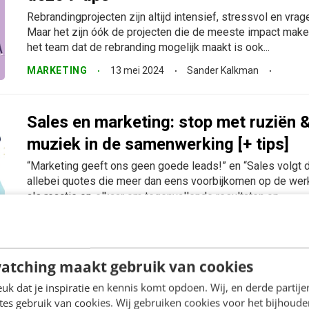
Rebrandingprojecten zijn altijd intensief, stressvol en vra
Maar het zijn óók de projecten die de meeste impact maken
het team dat de rebranding mogelijk maakt is ook...
MARKETING
13 mei 2024
Sander Kalkman
Sales en marketing: stop met ruziën 
muziek in de samenwerking [+ tips]
“Marketing geeft ons geen goede leads!” en “Sales volgt de
allebei quotes die meer dan eens voorbijkomen op de werk
als reactie op elkaar om tegenvallende resultaten op...
MARKETING
8 april 2024
Sander Kalkman
atching maakt gebruik van cookies
Blijven leren over B2B-marketing? Vo
k dat je inspiratie en kennis komt opdoen. Wij, en derde partij
thought leaders
es gebruik van cookies. Wij gebruiken cookies voor het bijhoude