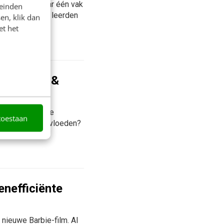
universiteit maar één vak
leinden
ijk alleen maar leerden
en, klik dan
et het
processen &
 om processen te
toestaan
ositief te beïnvloeden?
...
enefficiënte
nieuwe Barbie-film. Al