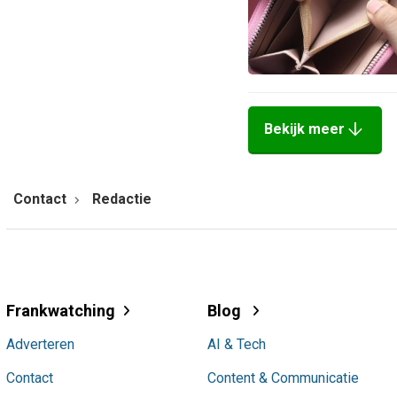
arrow_downward
Bekijk meer
Contact
Redactie
Frankwatching
Blog
Adverteren
AI & Tech
Contact
Content & Communicatie