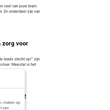
gen veel van jouw team.
. En onderdeel zijn van
& zorg voor
 leads slecht op!” zijn
vloer. Meestal is het
lg deze 12
en, maken op
n van