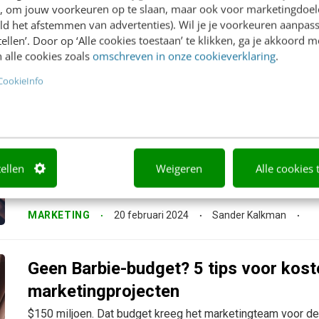
Ik herinner me dat er tijdens mijn studie marketing aan de 
en, om jouw voorkeuren op te slaan, maar ook voor marketingdoe
was dat zich richtte op digitale marketing. En dat we eigenl
ld het afstemmen van advertenties). Wil je je voorkeuren aanpass
dat social media het volgende grote...
stellen’. Door op ‘Alle cookies toestaan’ te klikken, ga je akkoord m
 alle cookies zoals
omschreven in onze cookieverklaring
.
MARKETING
3 april 2024
Sander Kalkman
CookieInfo
15 B2B-marketingtools voor betere 
positieve bedrijfsresultaten
Er zijn flink wat tools in B2B, maar welke helpen nou echt
tellen
Weigeren
Alle cookies 
verbeteren? En onderaan de streep de bedrijfsresultaten p
Hier is mijn lijst met 15 must-have marketingtools voor jouw
MARKETING
20 februari 2024
Sander Kalkman
Geen Barbie-budget? 5 tips voor kost
marketingprojecten
$150 miljoen. Dat budget kreeg het marketingteam voor de 