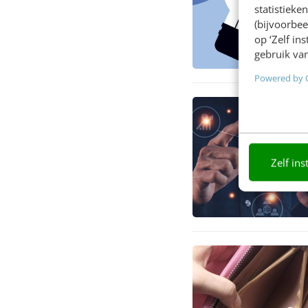
statistiek
(bijvoorbee
op ‘Zelf in
gebruik van
Powered by 
Zelf ins