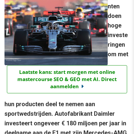
nten
doen
hoge
investe
ringen
om met
Laatste kans: start morgen met online
mastercourse SEO & GEO met AI. Direct
aanmelden
hun producten deel te nemen aan
sportwedstrijden. Autofabrikant Daimler
investeert ongeveer € 180 miljoen per jaar in
deelname aan de F1 met zijn Mercedes-AMG