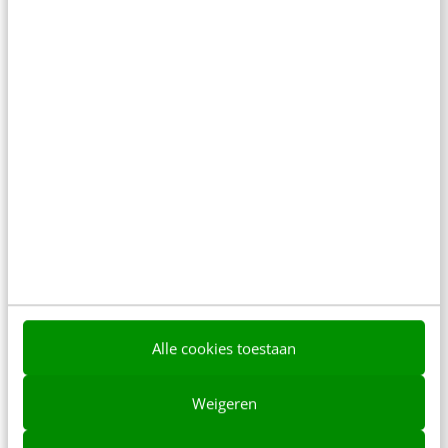
onderzoek helpen bij de budgetverdeling
tussen deelname aan sportcompetities, R&D en
reclame.
Dit bericht is geplaatst op ons open Business
channel en valt buiten de verantwoordelijkheid
van de redactie.
Ook interessant voor jou
Bekijk alle blogartikelen →
Alle cookies toestaan
Van Jutta Leerdam tot Ye: waarom juist deze
7 verhalen de media beheersten
Weigeren
6 min
·
Nikki Scholten