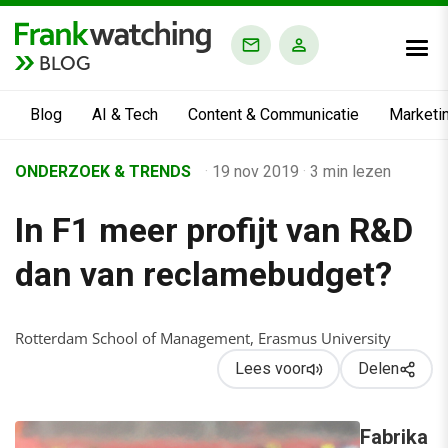
BLOG
Blog
AI & Tech
Content & Communicatie
Marketi
Home
ONDERZOEK & TRENDS
·
19 nov 2019
·
3 min lezen
›
In F1 meer profijt van R&D
Business Channel
›
dan van reclamebudget?
In F1 meer profijt van R&D dan van reclamebudget?
Rotterdam School of Management, Erasmus University
Lees voor
Delen
Fabrika