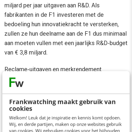
miljard per jaar uitgaven aan R&D. Als
fabrikanten in de F1 investeren met de
bedoeling hun innovatiekracht te versterken,
zullen ze hun deelname aan de F1 dus minimaal
aan moeten vullen met een jaarlijks R&D-budget
van € 3,8 miljard.
Reclame-uitgaven en merkrendement
Autofabrikanten die aan F1 deelnemen en een
klein reclamebudget hebben, blijken een hoger
merkrendement te behalen, in de vorm van
Frankwatching maakt gebruik van
verkoopresultaten, dan fabrikanten met een
cookies
hoger reclamebudget. Alle merken generen een
Welkom! Leuk dat je inspiratie en kennis komt opdoen.
Wij, en derde partijen, maken op onze websites gebruik
hoger merkrendement door hogere uitgaven
van cookies. Wij gebruiken cookies voor het bijhouden