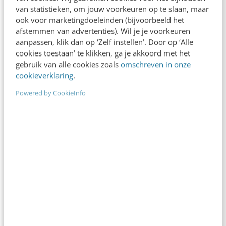
aan F1; deze is echter het hoogst voor de
van statistieken, om jouw voorkeuren op te slaan, maar
ook voor marketingdoeleinden (bijvoorbeeld het
merken met de laagste reclame-uitgaven (bijv.
afstemmen van advertenties). Wil je je voorkeuren
Ferrari, Jaguar en Lotus). Het bleek dat alleen
aanpassen, klik dan op ‘Zelf instellen’. Door op ‘Alle
cookies toestaan’ te klikken, ga je akkoord met het
merken die minder dan € 10,6 miljoen per
gebruik van alle cookies zoals
omschreven in onze
maand aan reclame uitgeven, een positief
cookieverklaring
.
effect halen uit het behalen van een hogere
Powered by CookieInfo
positie in de F1 ranglijst.
Aanbevelingen voor sponsor managers
Managers die overwegen om met een eigen
team deel te nemen aan sportcompetities
kunnen op basis van dit onderzoek beter
inschatten wat voor rendement het hen
oplevert. Ook kunnen de resultaten van dit