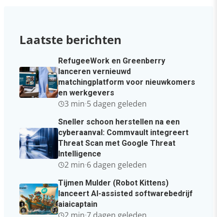
Laatste berichten
RefugeeWork en Greenberry
lanceren vernieuwd
matchingplatform voor nieuwkomers
en werkgevers
3 min
·
5 dagen geleden
Sneller schoon herstellen na een
cyberaanval: Commvault integreert
Threat Scan met Google Threat
Intelligence
2 min
·
6 dagen geleden
Tijmen Mulder (Robot Kittens)
lanceert AI-assisted softwarebedrijf
aiaicaptain
2 min
·
7 dagen geleden