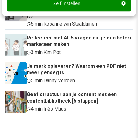
Zelf instellen
Het meest vergeten hoofdstuk van je
brandbook (en waarom het juist nu belangrijk
is)
5 min
·
Rosanne van Staalduinen
Reflecteer met AI: 5 vragen die je een betere
marketeer maken
3 min
·
Kim Pot
Je merk opleveren? Waarom een PDF niet
meer genoeg is
5 min
·
Danny Verroen
Geef structuur aan je content met een
contentbibliotheek [5 stappen]
4 min
·
Inès Maus