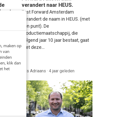
de
verandert naar HEUS.
lam te
Fast Forward Amsterdam
verandert de naam in HEUS. (met
zoek
een punt). De
gy
productiemaatschappij, die
r een
volgend jaar 10 jaar bestaat, gaat
en, maken op
n
met deze…
n van
leinden
en, klik dan
et het
r geleden
Nils Adriaans
·
4 jaar geleden