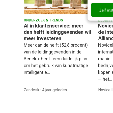
Zelf ins
ONDERZOEK & TRENDS
BEDRIJV
AI in klantenservice: meer
Novice
dan helft leidinggevenden wil
de in
meer investeren
Allian
Meer dan de helft (52,8 procent)
Novicel
van de leidinggevenden in de
internat
Benelux heeft een duidelijk plan
manier
om het gebruik van kunstmatige
bedrijv
intelligentie…
kopen 
— het…
Zendesk
·
4 jaar geleden
Novicel