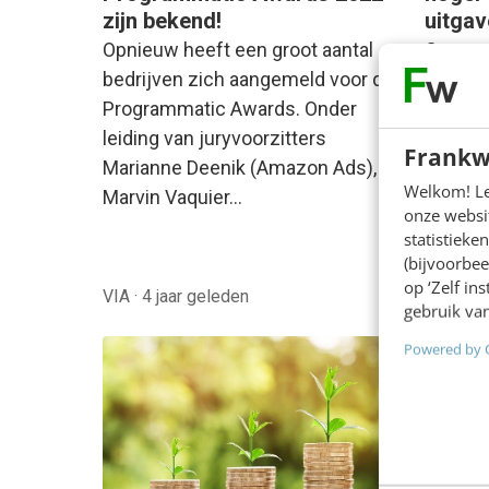
zijn bekend!
uitgav
Opnieuw heeft een groot aantal
Consum
bedrijven zich aangemeld voor de
afgelop
Programmatic Awards. Onder
verand
leiding van juryvoorzitters
Nederla
Frankw
Marianne Deenik (Amazon Ads),
kunnen,
Welkom! Leu
Marvin Vaquier…
in…
onze websit
statistiek
(bijvoorbee
op ‘Zelf in
VIA
·
4 jaar geleden
Masterc
gebruik van
Powered by 