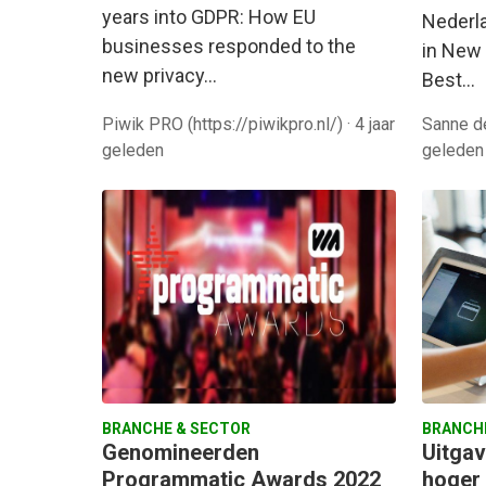
years into GDPR: How EU
Nederl
businesses responded to the
in New 
new privacy…
Best…
Piwik PRO (https://piwikpro.nl/)
·
4 jaar
Sanne d
geleden
geleden
BRANCHE & SECTOR
BRANCH
Genomineerden
Uitgav
Programmatic Awards 2022
hoger 