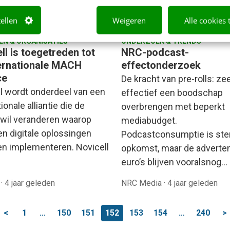
tellen
Weigeren
Alle cookies 
EN & ORGANISATIES
ONDERZOEK & TRENDS
ll is toegetreden tot
NRC-podcast-
ternationale MACH
effectonderzoek
ce
De kracht van pre-rolls: ze
l wordt onderdeel van een
effectief een boodschap
ionale alliantie die de
overbrengen met beperkt
 wil veranderen waarop
mediabudget.
en digitale oplossingen
Podcastconsumptie is ster
en implementeren. Novicell
opkomst, maar de adverten
euro’s blijven vooralsnog…
l
·
4 jaar geleden
NRC Media
·
4 jaar geleden
<
1
…
150
151
152
153
154
…
240
>