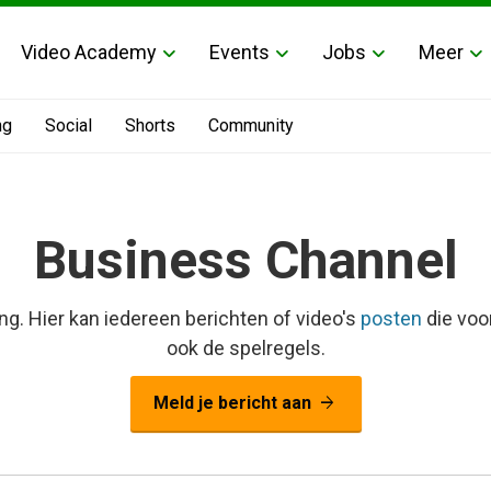
Video Academy
Events
Jobs
Meer
ng
Social
Shorts
Community
Business Channel
ng. Hier kan iedereen berichten of video's
posten
die voo
ook de spelregels.
arrow_forward
Meld je bericht aan