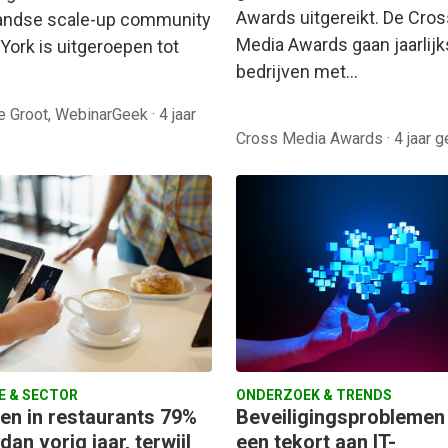
Awards uitgereikt. De Cros
andse scale-up community
Media Awards gaan jaarlijk
York is uitgeroepen tot
bedrijven met…
e Groot, WebinarGeek
·
4 jaar
Cross Media Awards
·
4 jaar 
E & SECTOR
ONDERZOEK & TRENDS
en in restaurants 79%
Beveiligingsproblemen
dan vorig jaar, terwijl
een tekort aan IT-