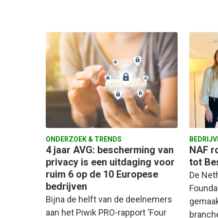
ONDERZOEK & TRENDS
BEDRIJV
4 jaar AVG: bescherming van
NAF r
privacy is een uitdaging voor
tot Be
ruim 6 op de 10 Europese
De Net
bedrijven
Founda
Bijna de helft van de deelnemers
gemaak
aan het Piwik PRO-rapport ‘Four
branch