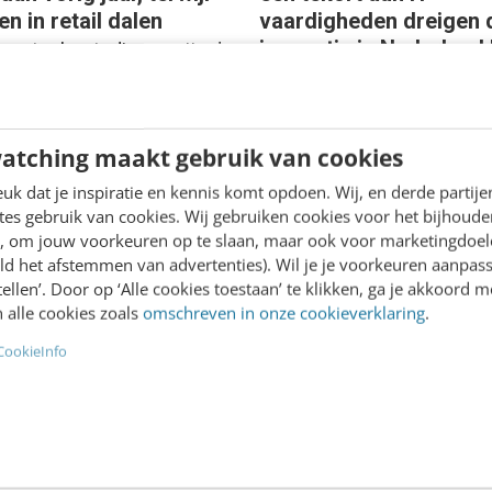
en in retail dalen
vaardigheden dreigen 
innovatie in Nederland 
entenbestedingen zijn de
leggen
en twee jaar aan flinke
Volgens een nieuw onder
eringen onderhevig. Nu
door Rackspace Technolo
nders weer uit eten
atching maakt gebruik van cookies
streven veel bedrijven naa
 geven zij 79% meer uit
k dat je inspiratie en kennis komt opdoen. Wij, en derde partij
snellere uitvoering van hu
es gebruik van cookies. Wij gebruiken cookies voor het bijhoude
programma’s voor digitale
en, om jouw voorkeuren op te slaan, maar ook voor marketingdoe
transformatie, maar is…
ld het afstemmen van advertenties). Wil je je voorkeuren aanpass
stellen’. Door op ‘Alle cookies toestaan’ te klikken, ga je akkoord m
ard
·
4 jaar geleden
Rackspace Technology
·
4 jaa
 alle cookies zoals
omschreven in onze cookieverklaring
.
CookieInfo