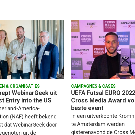
EN & ORGANISATIES
CAMPAGNES & CASES
oept WebinarGeek uit
UEFA Futsal EURO 2022
st Entry into the US
Cross Media Award vo
beste event
herland-America-
In een uitverkochte Kromh
tion (NAF) heeft bekend
te Amsterdam werden
t dat WebinarGeek door
gisterenavond de Cross M
egenoten uit de