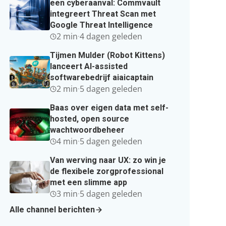
een cyberaanval: Commvault
integreert Threat Scan met
Google Threat Intelligence
2 min
·
4 dagen geleden
Tijmen Mulder (Robot Kittens)
lanceert AI-assisted
softwarebedrijf aiaicaptain
2 min
·
5 dagen geleden
Baas over eigen data met self-
hosted, open source
wachtwoordbeheer
4 min
·
5 dagen geleden
Van werving naar UX: zo win je
de flexibele zorgprofessional
met een slimme app
3 min
·
5 dagen geleden
Alle channel berichten