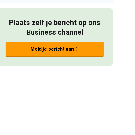
Plaats zelf je bericht op ons
Business channel
Meld je bericht aan
arrow_forward