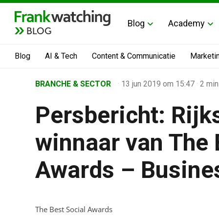
Blog
Academy
BLOG
Blog
AI & Tech
Content & Communicatie
Marketi
Home
BRANCHE & SECTOR
·
13 jun 2019
om 15:47
·
2 min
›
Persbericht: Rijk
Business Channel
›
winnaar van The 
Persbericht: Rijksoverheid grote winnaar van The Bes
Awards – Busine
The Best Social Awards