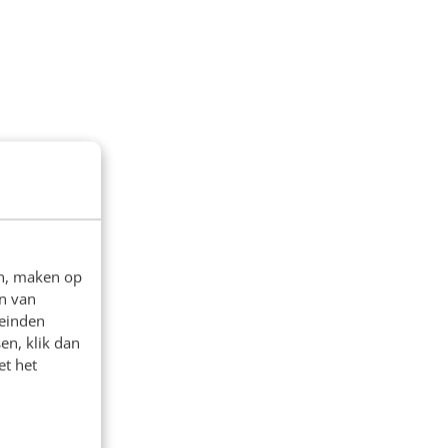
en, maken op
n van
leinden
en, klik dan
et het