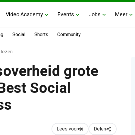
Video Academy
Events
Jobs
Meer
ng
Social
Shorts
Community
 lezen
soverheid grote
Best Social
t Social Awards – Business
ss
Lees voor
Delen