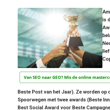
Ams
is 
Awa
bel
Ned
lie
Cop
Van SEO naar GEO? Mis de online mastercou
Beste Post van het Jaar). Ze worden op
Spoorwegen met twee awards (Beste Innov
Best Social Award voor Beste Campagne