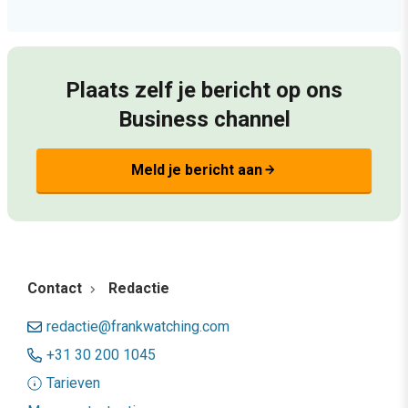
Plaats zelf je bericht op ons
Business channel
Meld je bericht aan
arrow_forward
Contact
Redactie
redactie@frankwatching.com
+31 30 200 1045
Tarieven