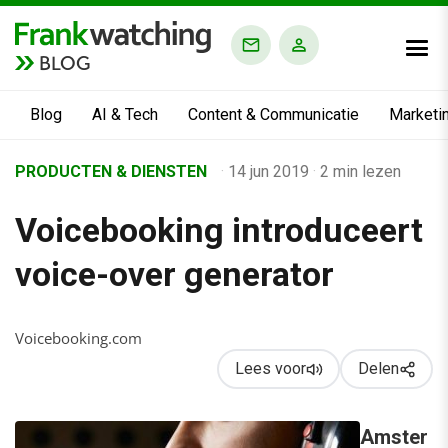
BLOG
Blog
AI & Tech
Content & Communicatie
Marketi
Home
PRODUCTEN & DIENSTEN
·
14 jun 2019
·
2 min lezen
›
Voicebooking introduceert
Business Channel
›
voice-over generator
Voicebooking introduceert voice-over generator
Voicebooking.com
Lees voor
Delen
Amster