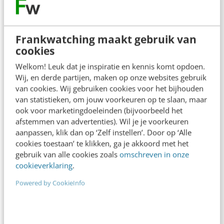
Ook interessant voor jou
Bekijk alle blogartikelen →
Frankwatching maakt gebruik van
cookies
“Bedrijven die stevig staan in hun waarden
Welkom! Leuk dat je inspiratie en kennis komt opdoen.
komen deze geopolitieke storm het beste
Wij, en derde partijen, maken op onze websites gebruik
door” [podcast]
van cookies. Wij gebruiken cookies voor het bijhouden
3 min
·
Stef Heutink
van statistieken, om jouw voorkeuren op te slaan, maar
ook voor marketingdoeleinden (bijvoorbeeld het
Zo bouw je een AI die het niet met je eens is
afstemmen van advertenties). Wil je je voorkeuren
[stappenplan]
aanpassen, klik dan op ‘Zelf instellen’. Door op ‘Alle
6 min
·
Kim Pot
cookies toestaan’ te klikken, ga je akkoord met het
gebruik van alle cookies zoals
omschreven in onze
Denk je dat je positionering helder is? Doe de
cookieverklaring
.
managementtest
Powered by CookieInfo
4 min
·
Richard Poolman
LinkedIn Ads is niet te duur, je biedt gewoon
te veel