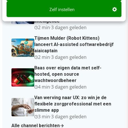
Sneller schoon herstellen na een
cyberaanval: Commvault integreert
Zelf instellen
Threat Scan met Google Threat
Intelligence
2 min
·
3 dagen geleden
Tijmen Mulder (Robot Kittens)
lanceert AI-assisted softwarebedrijf
aiaicaptain
2 min
·
3 dagen geleden
Baas over eigen data met self-
hosted, open source
wachtwoordbeheer
4 min
·
3 dagen geleden
Van werving naar UX: zo win je de
flexibele zorgprofessional met een
slimme app
3 min
·
3 dagen geleden
Alle channel berichten