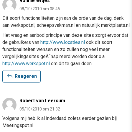
Ronnie Witjes
08/10/2010 om 08:45
Dit soort functionaliteiten zijn aan de orde van de dag, denk
aan werkspot.nl, scheepsvakman.nl en natuurlijk marktplaats.nl
Het vraag en aanbod principe van deze sites zorgt ervoor dat
de gebruikers van
http://www.locaties.nl
ook dit soort
functionaliteiten wensen en zo zullen nog veel meer
vergelijkingssites geÃ¯nspireerd worden door o.a.
http://www.werkspot.nl
om dit te gaan doen.
reply
Reageren
Robert van Leersum
05/10/2010 om 21:32
Volgens mij heb ik al inderdaad zoiets eerder gezien bij
Meetingspot.nl