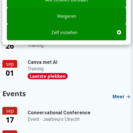
SEO & GEO met AI
aug
Online mastercourse
Weigeren
11
Beoordeeld met een 9!
Zelf instellen
aug
Content repurposing
26
Training
Canva met AI
sep
Training
01
Laatste plekken
Events
Meer
sep
Conversational Conference
17
Event
·
Jaarbeurs Utrecht