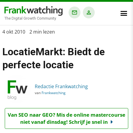
The Digital Growth Community
Home
4 okt 2010
2 min lezen
›
LocatieMarkt: Biedt de
Blog
›
perfecte locatie
LocatieMarkt: Biedt de perfecte locatie
Redactie Frankwatching
van
Frankwatching
Van SEO naar GEO? Mis de online mastercourse
niet vanaf dinsdag! Schrijf je snel in