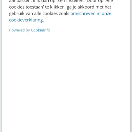
aanpassen, klik dan op ‘Zelf instellen’. Door op ‘Alle
marketeer maken
cookies toestaan’ te klikken, ga je akkoord met het
09:00
·
3 min
·
gebruik van alle cookies zoals
omschreven in onze
cookieverklaring
.
Je merk opleveren? Waarom een PDF niet
meer genoeg is
Powered by CookieInfo
gisteren
·
5 min
·
Geef structuur aan je content met een
contentbibliotheek [5 stappen]
gisteren
·
4 min
·
“Bedrijven die stevig staan in hun waarden
komen deze geopolitieke storm het beste
door” [podcast]
6 aug 2026
·
3 min
·
Zo bouw je een AI die het niet met je eens is
[stappenplan]
6 aug 2026
·
6 min
·