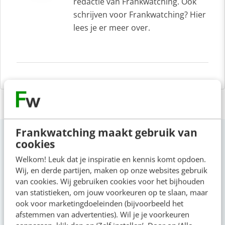
redactie van Frankwatching. Ook
schrijven voor Frankwatching? Hier
lees je er meer over.
Frankwatching maakt gebruik van
Op zoek naar nog meer kennis?
cookies
Welkom! Leuk dat je inspiratie en kennis komt opdoen.
Wij, en derde partijen, maken op onze websites gebruik
van cookies. Wij gebruiken cookies voor het bijhouden
Actueel
van statistieken, om jouw voorkeuren op te slaan, maar
ook voor marketingdoeleinden (bijvoorbeeld het
afstemmen van advertenties). Wil je je voorkeuren
Reflecteer met AI: 5 vragen die je een betere