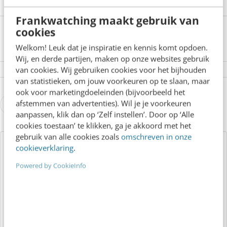
Frankwatching maakt gebruik van
cookies
Welkom! Leuk dat je inspiratie en kennis komt opdoen.
Wij, en derde partijen, maken op onze websites gebruik
van cookies. Wij gebruiken cookies voor het bijhouden
van statistieken, om jouw voorkeuren op te slaan, maar
ook voor marketingdoeleinden (bijvoorbeeld het
afstemmen van advertenties). Wil je je voorkeuren
0 reacties - Plaats als eerste een reactie!
aanpassen, klik dan op ‘Zelf instellen’. Door op ‘Alle
cookies toestaan’ te klikken, ga je akkoord met het
gebruik van alle cookies zoals
omschreven in onze
cookieverklaring
.
Over de auteur
Powered by CookieInfo
Redactie Frankwatching
van
Frankwatching
Dit artikel is geschreven door de