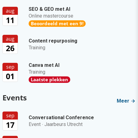
SEO & GEO met AI
aug
Online mastercourse
11
Beoordeeld met een 9!
aug
Content repurposing
26
Training
Canva met AI
sep
Training
01
Laatste plekken
Events
Meer
sep
Conversational Conference
17
Event
·
Jaarbeurs Utrecht