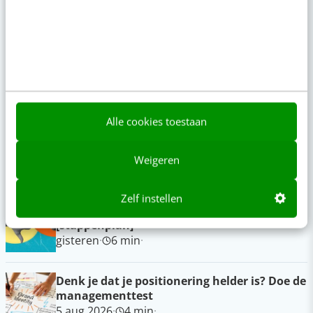
meer genoeg is
13:00
·
5 min
·
Geef structuur aan je content met een
contentbibliotheek [5 stappen]
08:00
·
4 min
·
Alle cookies toestaan
“Bedrijven die stevig staan in hun waarden
komen deze geopolitieke storm het beste
door” [podcast]
Weigeren
gisteren
·
3 min
·
Zelf instellen
Zo bouw je een AI die het niet met je eens is
[stappenplan]
gisteren
·
6 min
·
Denk je dat je positionering helder is? Doe de
managementtest
5 aug 2026
·
4 min
·