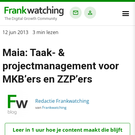
The Digital Growth Community
Home
12 jun 2013
3 min lezen
›
Maia: Taak- &
Blog
›
projectmanagement voor
Alle artikelen
MKB’ers en ZZP’ers
›
Maia: Taak- & projectmanagement voor MKB’ers en ZZP’ers
Redactie Frankwatching
van
Frankwatching
Leer in 1 uur hoe je content maakt die blijft