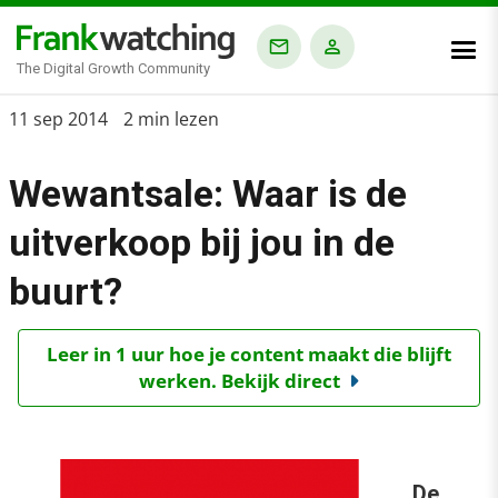
The Digital Growth Community
Home
11 sep 2014
2 min lezen
›
Wewantsale: Waar is de
Blog
›
uitverkoop bij jou in de
Alle artikelen
buurt?
›
Wewantsale: Waar is de uitverkoop bij jou in de buurt?
Leer in 1 uur hoe je content maakt die blijft
werken. Bekijk direct
De