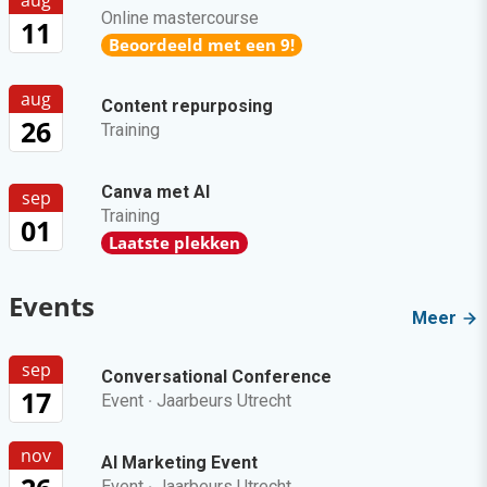
aug
Online mastercourse
11
Beoordeeld met een 9!
aug
Content repurposing
26
Training
Canva met AI
sep
Training
01
Laatste plekken
Events
Meer
sep
Conversational Conference
17
Event
·
Jaarbeurs Utrecht
nov
AI Marketing Event
Event
·
Jaarbeurs Utrecht