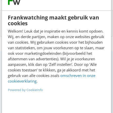
Frankwatching maakt gebruik van
Over de auteurs
cookies
Welkom! Leuk dat je inspiratie en kennis komt opdoen.
Wij, en derde partijen, maken op onze websites gebruik
van cookies. Wij gebruiken cookies voor het bijhouden
van statistieken, om jouw voorkeuren op te slaan, maar
ook voor marketingdoeleinden (bijvoorbeeld het
afstemmen van advertenties). Wil je je voorkeuren
Op zoek naar nog meer kennis?
aanpassen, klik dan op ‘Zelf instellen’. Door op ‘Alle
cookies toestaan’ te klikken, ga je akkoord met het
gebruik van alle cookies zoals
omschreven in onze
cookieverklaring
.
Actueel
Powered by CookieInfo
Geef structuur aan je content met een
contentbibliotheek [5 stappen]
08:00
·
4 min
·