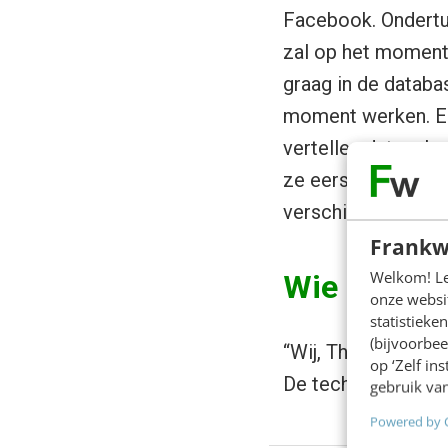
Facebook. Ondertu
zal op het moment d
graag in de databa
moment werken. En
vertellen dat ze h
ze eerst bij verme
verschillende burea
Frankw
Welkom! Leu
Wie is er b
onze websit
statistiek
(bijvoorbee
“Wij, Thomas Abers
op ‘Zelf in
De technische real
gebruik van
Powered by 