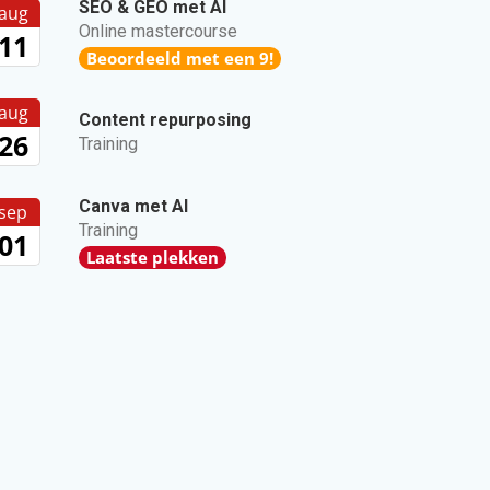
SEO & GEO met AI
aug
Online mastercourse
11
Beoordeeld met een 9!
aug
Content repurposing
26
Training
Canva met AI
sep
Training
01
Laatste plekken