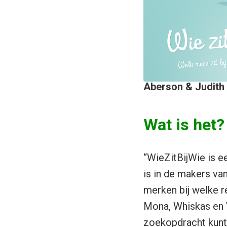
Aberson & Judith 
Wat is het?
“WieZitBijWie is e
is in de makers va
merken bij welke r
Mona, Whiskas en 
zoekopdracht kunt 