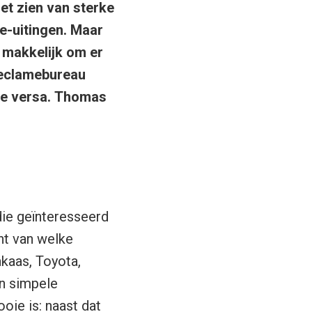
het zien van sterke
me-uitingen. Maar
 makkelijk om er
reclamebureau
ce versa. Thomas
die geïnteresseerd
ht van welke
kaas, Toyota,
n simpele
oie is: naast dat