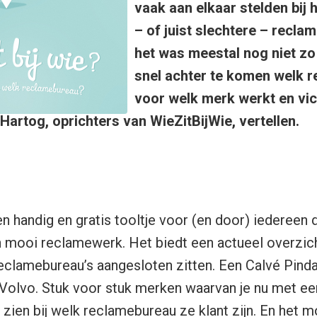
vaak aan elkaar stelden bij 
– of juist slechtere – recla
het was meestal nog niet zo
snel achter te komen welk 
voor welk merk werkt en vi
Hartog, oprichters van WieZitBijWie, vertellen.
en handig en gratis tooltje voor (en door) iedereen 
n mooi reclamewerk. Het biedt een actueel overzic
eclamebureau’s aangesloten zitten. Een Calvé Pinda
Volvo. Stuk voor stuk merken waarvan je nu met ee
zien bij welk reclamebureau ze klant zijn. En het mo