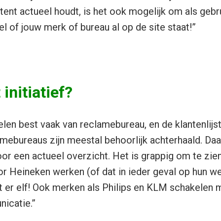
tent actueel houdt, is het ook mogelijk om als geb
el of jouw merk of bureau al op de site staat!”
initiatief?
elen best vaak van reclamebureau, en de klantenlijs
amebureaus zijn meestal behoorlijk achterhaald. D
voor een actueel overzicht. Het is grappig om te zie
or Heineken werken (of dat in ieder geval op hun w
t er elf! Ook merken als Philips en KLM schakelen
icatie.”