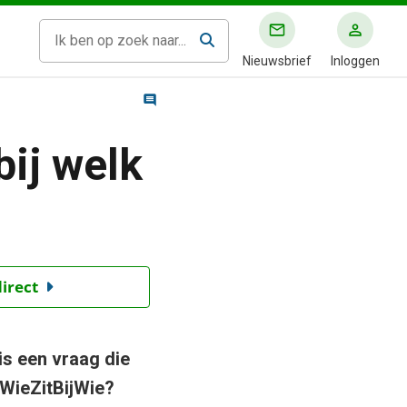
Nieuwsbrief
Inloggen
bij welk
direct
” is een vraag die
 WieZitBijWie?