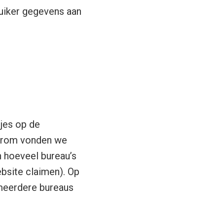
ruiker gegevens aan
tjes op de
aarom vonden we
n hoeveel bureau’s
ebsite claimen). Op
 meerdere bureaus