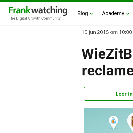
Blog
Academy
The Digital Growth Community
Home
19 jun 2015
om 10:00
›
WieZitBi
Blog
›
reclam
Alle artikelen
›
WieZitBijWie: Welk merk 
Leer in