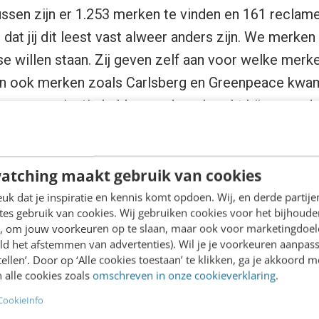
ssen zijn er 1.253 merken te vinden en 161 reclam
at jij dit leest vast alweer anders zijn. We merken
se willen staan. Zij geven zelf aan voor welke merke
 ook merken zoals Carlsberg en Greenpeace kwame
un communicatie hebben ondergebracht bij een and
ld stonden. Wat ons opvalt is dat merken steeds me
us. De tijd dat merken alles onderbrengen bij één bu
atching maakt gebruik van cookies
k dat je inspiratie en kennis komt opdoen. Wij, en derde partij
ij betrokken?
es gebruik van cookies. Wij gebruiken cookies voor het bijhoude
en, om jouw voorkeuren op te slaan, maar ook voor marketingdoe
ld het afstemmen van advertenties). Wil je je voorkeuren aanpass
on & Judith Hartog, zijn de oprichters en creatief 
stellen’. Door op ‘Alle cookies toestaan’ te klikken, ga je akkoord m
isatie is samen gedaan met Stealth Amsterdam.”
 alle cookies zoals
omschreven in onze cookieverklaring
.
CookieInfo