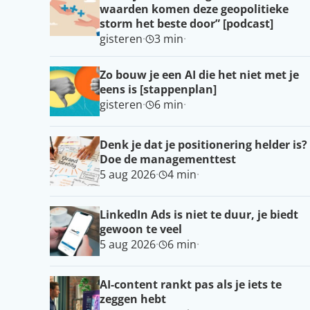
waarden komen deze geopolitieke
storm het beste door” [podcast]
gisteren
·
3 min
·
Zo bouw je een AI die het niet met je
eens is [stappenplan]
gisteren
·
6 min
·
Denk je dat je positionering helder is?
Doe de managementtest
5 aug 2026
·
4 min
·
LinkedIn Ads is niet te duur, je biedt
gewoon te veel
5 aug 2026
·
6 min
·
AI-content rankt pas als je iets te
zeggen hebt