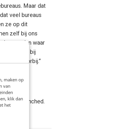
ebureaus. Maar dat
 dat veel bureaus
n ze op dit
n zelf bij ons
er bureau dan waar
er shoppen bij
reau is voorbij.”
en, maken op
n van
leinden
en, klik dan
team bij Launched.
et het