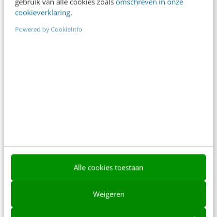
gebruik van alle cookies zoals
omschreven in onze
cookieverklaring
.
Powered by CookieInfo
ONLINE MASTERCLASS
De nieuwe SEO- & GEO-
spelregels
In 2,5 uur van Google-first naar AI-first: zo wordt je
content beter gevonden. Schrijf je in en bekijk
direct.
Meer weten
Alle cookies toestaan
Weigeren
Contact
Redactie