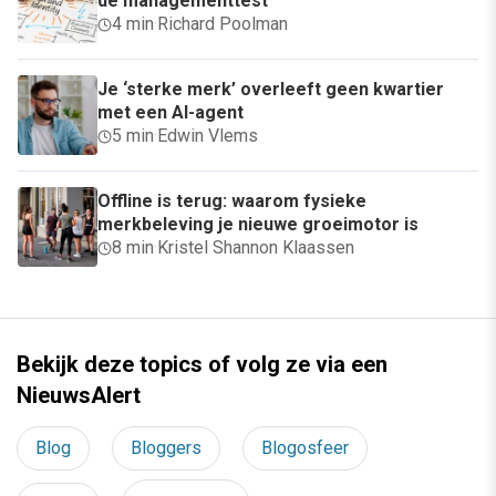
de managementtest
4 min
·
Richard Poolman
Je ‘sterke merk’ overleeft geen kwartier
met een AI-agent
5 min
·
Edwin Vlems
Offline is terug: waarom fysieke
merkbeleving je nieuwe groeimotor is
8 min
·
Kristel Shannon Klaassen
Bekijk deze topics of volg ze via een
NieuwsAlert
Blog
Bloggers
Blogosfeer