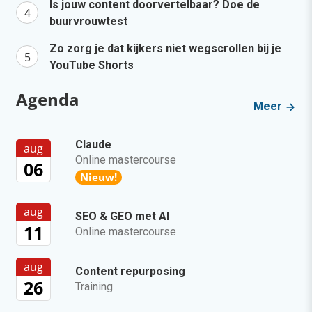
Is jouw content doorvertelbaar? Doe de
buurvrouwtest
Zo zorg je dat kijkers niet wegscrollen bij je
YouTube Shorts
Agenda
Meer
Claude
aug
Online mastercourse
06
Nieuw!
aug
SEO & GEO met AI
11
Online mastercourse
aug
Content repurposing
26
Training