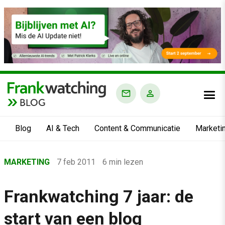
BLOG
Blog
AI & Tech
Content & Communicatie
Marketi
Home
MARKETING
7 feb 2011
6 min lezen
›
Blog
Frankwatching 7 jaar: de
›
start van een blog
Marketing