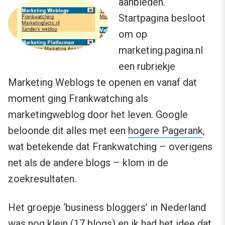
aanbieden.
Startpagina besloot
om op
marketing.pagina.nl
een rubriekje
Marketing Weblogs te openen en vanaf dat
moment ging Frankwatching als
marketingweblog door het leven. Google
beloonde dit alles met een
hogere Pagerank
,
wat betekende dat Frankwatching – overigens
net als de andere blogs – klom in de
zoekresultaten.
Het groepje ‘business bloggers’ in Nederland
was nog klein (
17 blogs
) en ik had het idee dat