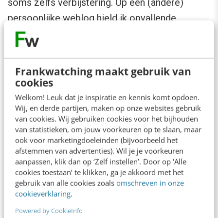
soms zelfs verbijstering. Op een (andere)
persoonlijke weblog hield ik opvallende
schommelingen in de traffic bij. Dus ik genoot
van elk linkje vanaf Marketingfacts, Frank-ly,
Adverto, Emerce, BricksMeetsByte en
Frankwatching maakt gebruik van
Reclameweek. En, zoals je in de afbeelding
cookies
hiernaast ook kunt lezen, zonder enige ambitie
Welkom! Leuk dat je inspiratie en kennis komt opdoen.
Wij, en derde partijen, maken op onze websites gebruik
om een toppositie in te gaan nemen.
van cookies. Wij gebruiken cookies voor het bijhouden
van statistieken, om jouw voorkeuren op te slaan, maar
Ik ging zonder vooropgezet plan schrijven (en
ook voor marketingdoeleinden (bijvoorbeeld het
afstemmen van advertenties). Wil je je voorkeuren
reageren) op andere blogs (zoals
aanpassen, klik dan op ‘Zelf instellen’. Door op ‘Alle
Marketingfacts
) en bleek daarmee ook nieuwe
cookies toestaan’ te klikken, ga je akkoord met het
gebruik van alle cookies zoals
omschreven in onze
bezoekers op mijn eigen blog te krijgen. En
cookieverklaring
.
blogrolls waren helemaal ‘in’, de lange lijsten in
Powered by CookieInfo
de zijkolom van een blog met verwijzingen naar