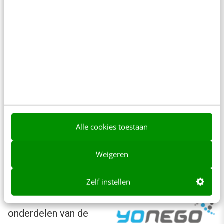
onderzoeken welke zoekwoorden bezoekers
gebruiken om op je site te komen.
In de tijd dat ik zelf nog dagelijks schreef, vond
ik het een sport om titels zowel inhoudelijk
teasend als zoekmachinevriendelijk te krijgen.
En dan vervolgens googelen om te kijken of
het ook gelukt was (of wat je ervan kon leren).
Alle cookies toestaan
De huidige auteurs bedenken nog steeds hun
eigen titels en krijgen daarbij zo nodig
Weigeren
ondersteuning van ons
redactieteam
.
Zelf instellen
Voor de verschillende
onderdelen van de