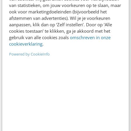
van statistieken, om jouw voorkeuren op te slaan, maar
ook voor marketingdoeleinden (bijvoorbeeld het
afstemmen van advertenties). Wil je je voorkeuren
aanpassen, klik dan op ‘Zelf instellen’. Door op ‘Alle
CONTENT & COMMUNICATIE
Hoor en wederhoor? Grondbeginselen
cookies toestaan’ te klikken, ga je akkoord met het
journalistiek onder druk
gebruik van alle cookies zoals
omschreven in onze
cookieverklaring
.
Het valt op dat de journalistiek in Nederland
steeds vaker onder vuur ligt. Of het nu de
Powered by CookieInfo
geschreven, radio, tv of online…
Peter van Kessel
·
16 jaar geleden