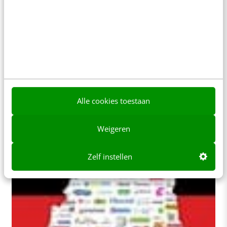
MARKETING
Sociale media over de grens: Tsjechië
In ons eigen landje weten we elkaar allemaal
online te treffen via de bekende kanalen. Zakelijk
afspraken maken we via LinkedIn en…
Alle cookies toestaan
Martijn Baten
·
16 jaar geleden
Weigeren
Zelf instellen