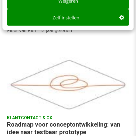
Weigeren
De ontwikkeling van een (mobiele) site of app
begint uiteraard met een strategiefase. Als deze
Zelf instellen
online strategie staat, ga je aan de…
Floor van Riet
·
13 jaar geleden
KLANTCONTACT & CX
Roadmap voor conceptontwikkeling: van
idee naar testbaar prototype