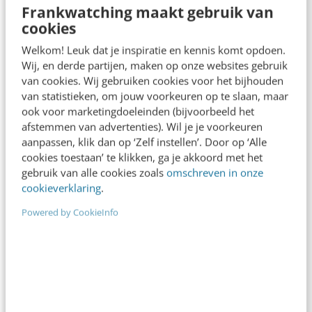
Frankwatching maakt gebruik van
Design Thinking, Service Design, Experience
cookies
Design, Participitory Design of Lean UX? Al deze
vakgebieden streven naar innovatieve…
Welkom! Leuk dat je inspiratie en kennis komt opdoen.
Wij, en derde partijen, maken op onze websites gebruik
Floor Hickmann
·
12 jaar geleden
van cookies. Wij gebruiken cookies voor het bijhouden
van statistieken, om jouw voorkeuren op te slaan, maar
ook voor marketingdoeleinden (bijvoorbeeld het
afstemmen van advertenties). Wil je je voorkeuren
aanpassen, klik dan op ‘Zelf instellen’. Door op ‘Alle
cookies toestaan’ te klikken, ga je akkoord met het
gebruik van alle cookies zoals
omschreven in onze
cookieverklaring
.
Powered by CookieInfo
MARKETING
Zo haal je het maximale uit je infographic
Het is door de jaren heen wel bewezen dat een