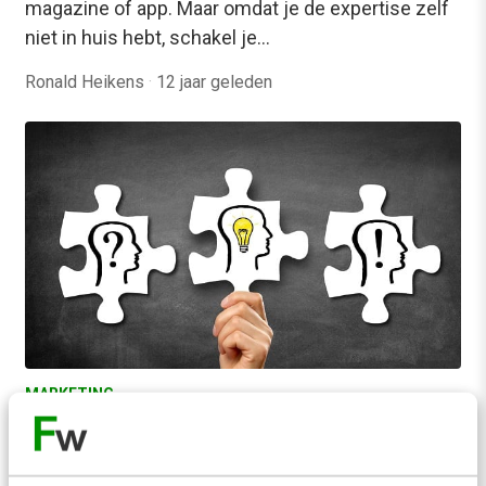
magazine of app. Maar omdat je de expertise zelf
niet in huis hebt, schakel je…
Ronald Heikens
·
12 jaar geleden
MARKETING
In 3 stappen van latente behoeftes naar
innovatieve concepten
Wel eens gehoord van Human-Centered Design,