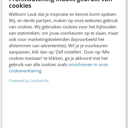
Gastauteur
·
12 jaar geleden
cookies
Welkom! Leuk dat je inspiratie en kennis komt opdoen.
Wij, en derde partijen, maken op onze websites gebruik
van cookies. Wij gebruiken cookies voor het bijhouden
van statistieken, om jouw voorkeuren op te slaan, maar
ook voor marketingdoeleinden (bijvoorbeeld het
afstemmen van advertenties). Wil je je voorkeuren
aanpassen, klik dan op ‘Zelf instellen’. Door op ‘Alle
cookies toestaan’ te klikken, ga je akkoord met het
gebruik van alle cookies zoals
omschreven in onze
cookieverklaring
.
Powered by CookieInfo
MARKETING
4 contenttypes als basis voor je
contentstrategie
Veel bedrijven zijn lekker aan de slag met
contentmarketing. De blog verversen
ze regelmatig en het zorgt voor steeds meer