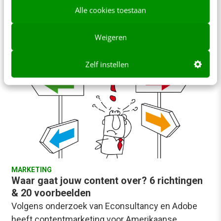
voor elk persoon. Je bent online vindbaar…
Alle cookies toestaan
Anniek Bakker
·
12 jaar geleden
Weigeren
Zelf instellen
MARKETING
Waar gaat jouw content over? 6 richtingen
& 20 voorbeelden
Volgens onderzoek van Econsultancy en Adobe
heeft contentmarketing voor Amerikaanse