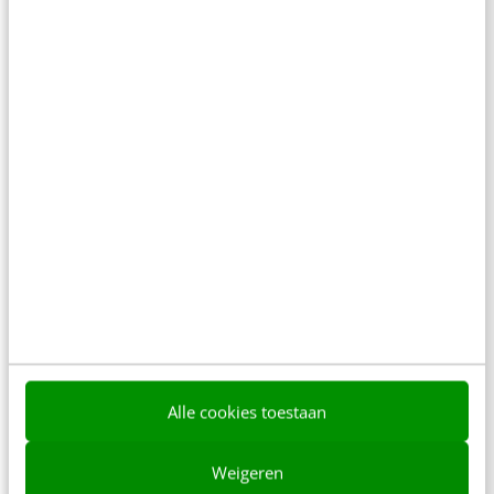
De massive open online course (MOOC) lijkt een
uitkomst in bange dagen. Een democratisch
wereldwonder: gratis en voor iedereen
toegankelijk onderwijs, van…
Eric van Oevelen
·
13 jaar geleden
Alle cookies toestaan
Weigeren
MARKETING