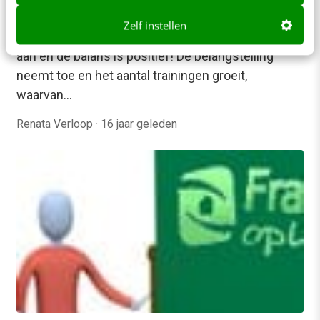
Wat verwacht jij van Frankwatching
Opleidingen?
Zelf instellen
Sinds vorig jaar biedt Frankwatching Opleidingen
aan en de balans is positief! De belangstelling
neemt toe en het aantal trainingen groeit,
waarvan…
Renata Verloop
·
16 jaar geleden