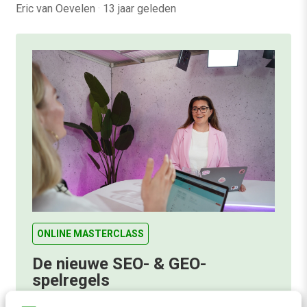
Eric van Oevelen
·
13 jaar geleden
ONLINE MASTERCLASS
De nieuwe SEO- & GEO-
spelregels
In 2,5 uur van Google-first naar AI-first: zo wordt je