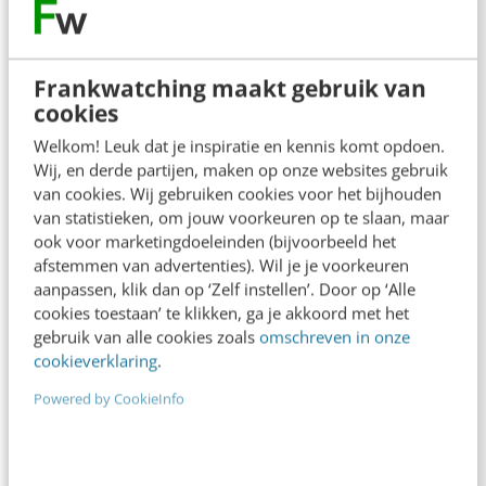
content beter gevonden. Schrijf je in en bekijk
direct.
Frankwatching maakt gebruik van
Meer weten
cookies
Welkom! Leuk dat je inspiratie en kennis komt opdoen.
Wij, en derde partijen, maken op onze websites gebruik
van cookies. Wij gebruiken cookies voor het bijhouden
van statistieken, om jouw voorkeuren op te slaan, maar
ook voor marketingdoeleinden (bijvoorbeeld het
afstemmen van advertenties). Wil je je voorkeuren
aanpassen, klik dan op ‘Zelf instellen’. Door op ‘Alle
cookies toestaan’ te klikken, ga je akkoord met het
gebruik van alle cookies zoals
omschreven in onze
cookieverklaring
.
Powered by CookieInfo
AI & TECH
Online studeren met een MOOC: kansen &
risico’s