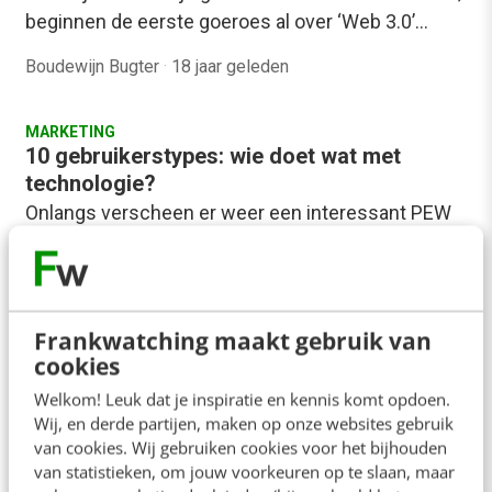
beginnen de eerste goeroes al over ‘Web 3.0’…
Boudewijn Bugter
·
18 jaar geleden
MARKETING
10 gebruikerstypes: wie doet wat met
technologie?
Onlangs verscheen er weer een interessant PEW
Internet and American Life rapport waarin
beschreven wordt welke verschillende types
technologie-gebruikers onderscheiden kunnen
worden.…
Frankwatching maakt gebruik van
cookies
Jacqueline Fackeldey
·
19 jaar geleden
Welkom! Leuk dat je inspiratie en kennis komt opdoen.
Wij, en derde partijen, maken op onze websites gebruik
van cookies. Wij gebruiken cookies voor het bijhouden
van statistieken, om jouw voorkeuren op te slaan, maar