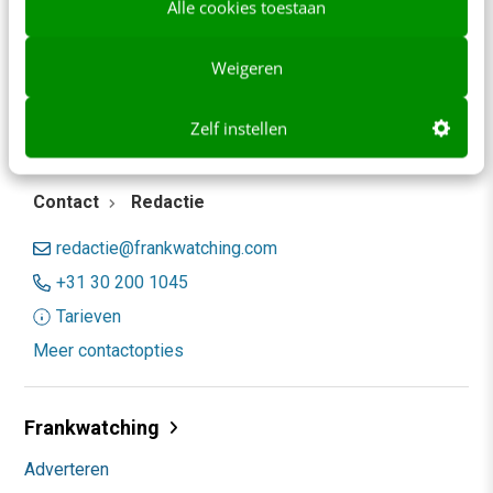
Alle cookies toestaan
5
<
1
…
3
4
Weigeren
Zelf instellen
Contact
Redactie
redactie@frankwatching.com
+31 30 200 1045
Tarieven
Meer contactopties
Frankwatching
Adverteren