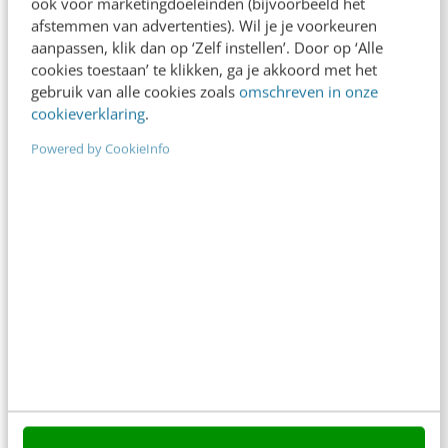
ook voor marketingdoeleinden (bijvoorbeeld het
afstemmen van advertenties). Wil je je voorkeuren
aanpassen, klik dan op ‘Zelf instellen’. Door op ‘Alle
cookies toestaan’ te klikken, ga je akkoord met het
gebruik van alle cookies zoals
omschreven in onze
cookieverklaring
.
Powered by CookieInfo
ONLINE MASTERCLASS
De nieuwe SEO- & GEO-
spelregels
In 2,5 uur van Google-first naar AI-first: zo wordt je
content beter gevonden. Schrijf je in en bekijk
direct.
Meer weten