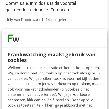
Commissie. Inmiddels is dit voorstel
geamendeerd door het Europees…
Jitty van Doodewaerd
·
14 jaar geleden
Frankwatching maakt gebruik van
cookies
Welkom! Leuk dat je inspiratie en kennis komt opdoen.
Wij, en derde partijen, maken op onze websites gebruik
van cookies. Wij gebruiken cookies voor het bijhouden
van statistieken, om jouw voorkeuren op te slaan, maar
ook voor marketingdoeleinden (bijvoorbeeld het
MARKETING
afstemmen van advertenties). Wil je je voorkeuren
Innovation Convention ’11: Europa moet
aanpassen, klik dan op ‘Zelf instellen’. Door op ‘Alle
innoveren, maar hoe?
cookies toestaan’ te klikken, ga je akkoord met het
Iedereen heeft de mond vol over dat we moeten