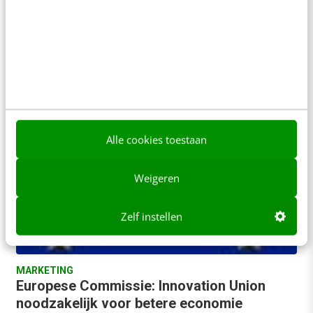
brancheverenigingen (DDMA, IAB, NUV e.a.) bij
elkaar om de uitrol van een omvattende
zelfregulering voor cookies te…
Jitty van Doodewaerd
·
16 jaar geleden
Alle cookies toestaan
Weigeren
Zelf instellen
MARKETING
Europese Commissie: Innovation Union
noodzakelijk voor betere economie