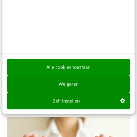
MARKETING
Facebook + e-mailmarketing: laat jij deze 4
kansen op conversie liggen?
Alle cookies toestaan
Je doet er alles aan om je resultaten van je
nieuwsbrieven en Facebook-activiteiten te
Weigeren
verbeteren. Je wilt het optimale eruit halen, maar
dit…
Zelf instellen
Wendy Kerssens
·
10 jaar geleden