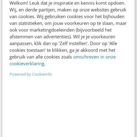
Welkom! Leuk dat je inspiratie en kennis komt opdoen.
Wij, en derde partijen, maken op onze websites gebruik
van cookies. Wij gebruiken cookies voor het bijhouden
van statistieken, om jouw voorkeuren op te slaan, maar
ook voor marketingdoeleinden (bijvoorbeeld het
MARKETING
afstemmen van advertenties). Wil je je voorkeuren
What-the-Facebook?
Features & future
aanpassen, klik dan op ‘Zelf instellen’. Door op ‘Alle
voor adverteren
cookies toestaan’ te klikken, ga je akkoord met het
gebruik van alle cookies zoals
omschreven in onze
Zelfs Mark Zuckerberg voorzag niet dat
cookieverklaring
.
TheFacebook.com zou uitgroeien tot het
gigantische advertentiemedium dat het nu is. Drie
Powered by CookieInfo
weken na de lancering…
Jarno Duursma
·
10 jaar geleden