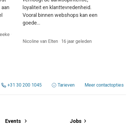
 aan
loyaliteit en klanttevredenheid.
el
Vooral binnen webshops kan een
goede…
reeke
·
Nicoline van Elten
·
16 jaar geleden
+31 30 200 1045
Tarieven
Meer contactopties
Events
Jobs