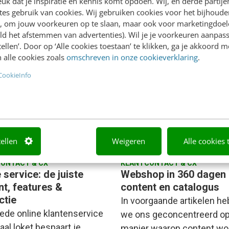
k dat je inspiratie en kennis komt opdoen. Wij, en derde partij
es gebruik van cookies. Wij gebruiken cookies voor het bijhoude
aclaine Pont
·
7 jaar geleden
Kelly de Greef
·
7 jaar geleden
en, om jouw voorkeuren op te slaan, maar ook voor marketingdoe
ld het afstemmen van advertenties). Wil je je voorkeuren aanpass
stellen’. Door op ‘Alle cookies toestaan’ te klikken, ga je akkoord m
 alle cookies zoals
omschreven in onze cookieverklaring
.
CookieInfo
tellen
Weigeren
Alle cookies 
ONTACT & CX
KLANTCONTACT & CX
 service: de juiste
Webshop in 360 dagen 
nt, features &
content en catalogus
ctie
In voorgaande artikelen h
ede online klantenservice
we ons geconcentreerd op
taal loket bespaart je
manier waarop content wo