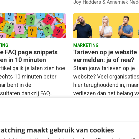
Joy Hadders & Annemiek Ned
ING
MARKETING
e FAQ page snippets
Tarieven op je website
len in 10 minuten
vermelden: ja of nee?
artikel ga ik je laten zien hoe
Staan jouw tarieven op je
slechts 10 minuten beter
website? Veel organisaties
ar bent in de
hier terughoudend in, maar
sultaten dankzij FAQ…
verliezen dan het belang v
potentiële klanten uit…
atching maakt gebruik van cookies