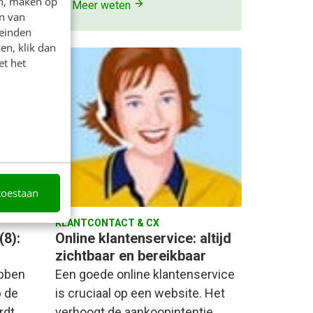
en, maken op
Meer weten
n van
leinden
en, klik dan
et het
toestaan
KLANTCONTACT & CX
(8):
Online klantenservice: altijd
zichtbaar en bereikbaar
ebben
Een goede online klantenservice
 de
is cruciaal op een website. Het
rdt
verhoogt de aankoopintentie,