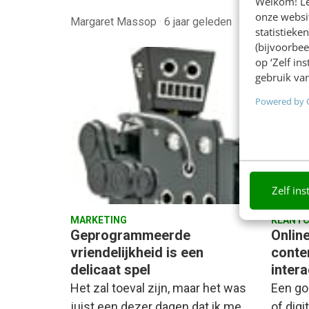
Welkom! Leu
onze websit
Margaret Massop
·
6 jaar geleden
Brent M
statistiek
(bijvoorbee
op ‘Zelf in
gebruik van
Powered by 
Zelf ins
MARKETING
KLANTC
Geprogrammeerde
Online
vriendelijkheid is een
conte
delicaat spel
intera
Het zal toeval zijn, maar het was
Een go
juist een dezer dagen dat ik me
of digi