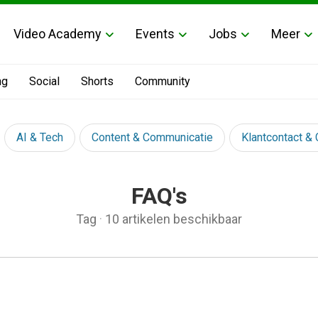
Video Academy
Events
Jobs
Meer
ng
Social
Shorts
Community
AI & Tech
Content & Communicatie
Klantcontact &
FAQ's
Tag
·
10 artikelen beschikbaar