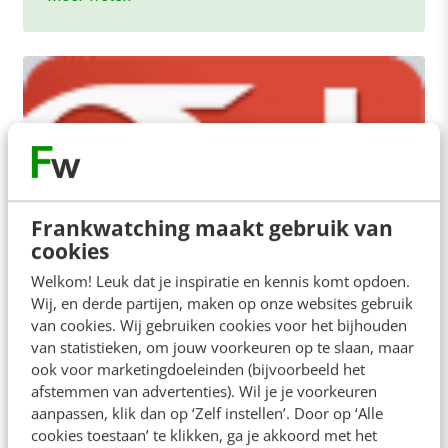
Frankwatching maakt gebruik van
cookies
Welkom! Leuk dat je inspiratie en kennis komt opdoen.
Wij, en derde partijen, maken op onze websites gebruik
MARKETING
van cookies. Wij gebruiken cookies voor het bijhouden
Google+, doen?
van statistieken, om jouw voorkeuren op te slaan, maar
Bijna een jaar geleden, op 28 juni 2011, werd
ook voor marketingdoeleinden (bijvoorbeeld het
Google+ (Google Plus) geboren. De grote aanval op
afstemmen van advertenties). Wil je je voorkeuren
Facebook werd geopend. Google besloot…
aanpassen, klik dan op ‘Zelf instellen’. Door op ‘Alle
cookies toestaan’ te klikken, ga je akkoord met het