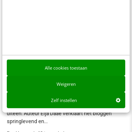
Alle cookies toestaan
MARKETING
Weigeren
Bloggen als een pro: je doet het zo!
Bloggen is dood. Bloggen is springlevend. De
Zelf instellen
meningen over bloggen lopen momenteel sterk
uiteen. Auteur Elja Daae verklaart het bloggen
springlevend en…