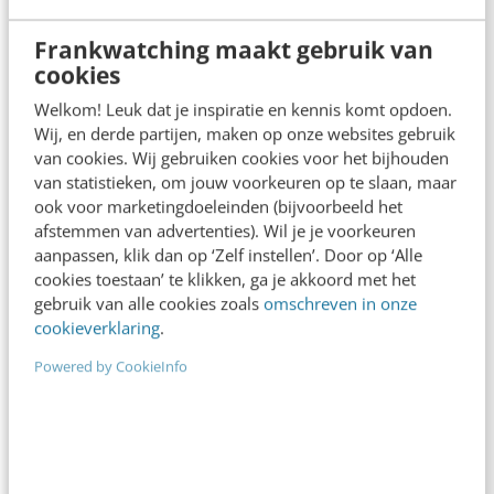
Frankwatching maakt gebruik van
cookies
Welkom! Leuk dat je inspiratie en kennis komt opdoen.
Wij, en derde partijen, maken op onze websites gebruik
van cookies. Wij gebruiken cookies voor het bijhouden
van statistieken, om jouw voorkeuren op te slaan, maar
ook voor marketingdoeleinden (bijvoorbeeld het
afstemmen van advertenties). Wil je je voorkeuren
aanpassen, klik dan op ‘Zelf instellen’. Door op ‘Alle
ONLINE MASTERCLASS
cookies toestaan’ te klikken, ga je akkoord met het
De nieuwe SEO- & GEO-
gebruik van alle cookies zoals
omschreven in onze
spelregels
cookieverklaring
.
Powered by CookieInfo
In 2,5 uur van Google-first naar AI-first: zo wordt je
content beter gevonden. Schrijf je in en bekijk
direct.
Meer weten