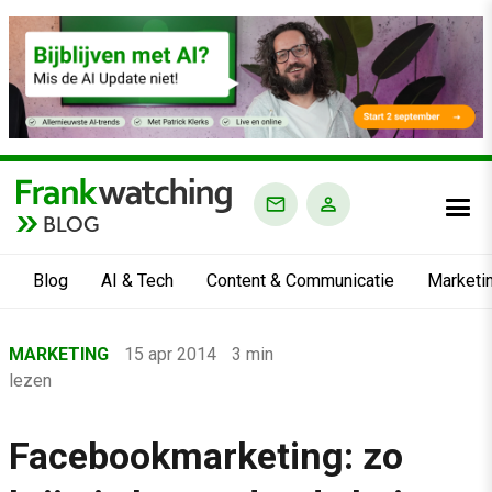
BLOG
Blog
AI & Tech
Content & Communicatie
Marketi
Home
MARKETING
15 apr 2014
3 min
›
lezen
Blog
›
Facebookmarketing: zo
Marketing