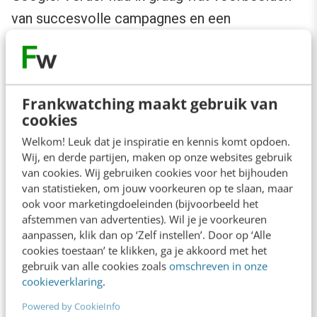
van succesvolle campagnes en een
literatuurlijst gezien.
Aan de slag!
Frankwatching maakt gebruik van
cookies
Al met al heeft het
Welkom! Leuk dat je inspiratie en kennis komt opdoen.
boekje
Wij, en derde partijen, maken op onze websites gebruik
Facebookmarketing
van cookies. Wij gebruiken cookies voor het bijhouden
van statistieken, om jouw voorkeuren op te slaan, maar
in 60 minuten
mijn
ook voor marketingdoeleinden (bijvoorbeeld het
belangstelling voor
afstemmen van advertenties). Wil je je voorkeuren
aanpassen, klik dan op ‘Zelf instellen’. Door op ‘Alle
Facebook gewekt.
cookies toestaan’ te klikken, ga je akkoord met het
Hoewel ik eerst nog
gebruik van alle cookies zoals
omschreven in onze
cookieverklaring
.
eens ga
Powered by CookieInfo
experimenteren