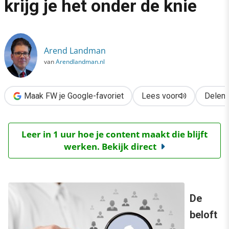
krijg je het onder de knie
›
Facebookmarketing: zo krijg je het onder de knie
Arend Landman
van
Arendlandman.nl
Maak FW je Google-favoriet
Lees voor
Delen
Leer in 1 uur hoe je content maakt die blijft
werken. Bekijk direct
De
beloft