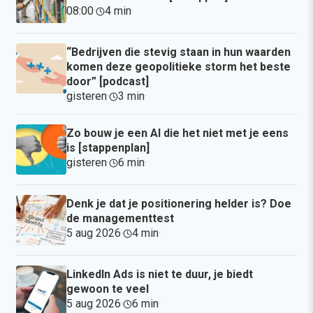
08:00
·
4 min
·
“Bedrijven die stevig staan in hun waarden
komen deze geopolitieke storm het beste
door” [podcast]
gisteren
·
3 min
·
Zo bouw je een AI die het niet met je eens
is [stappenplan]
gisteren
·
6 min
·
Denk je dat je positionering helder is? Doe
de managementtest
5 aug 2026
·
4 min
·
LinkedIn Ads is niet te duur, je biedt
gewoon te veel
5 aug 2026
·
6 min
·