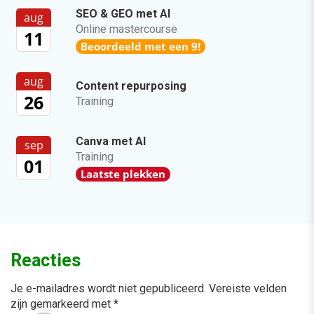
SEO & GEO met AI
aug
Online mastercourse
11
Beoordeeld met een 9!
aug
Content repurposing
26
Training
Canva met AI
sep
Training
01
Laatste plekken
Reacties
Je e-mailadres wordt niet gepubliceerd.
Vereiste velden
zijn gemarkeerd met
*