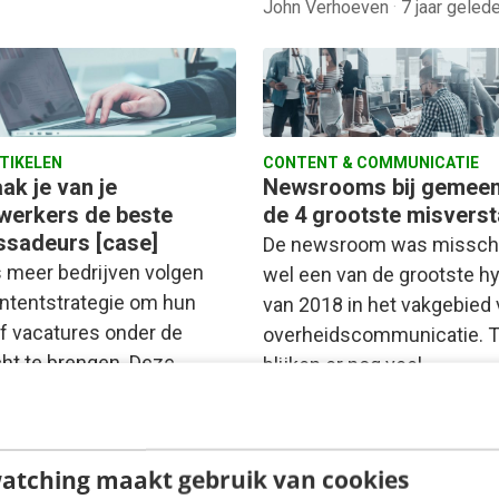
John Verhoeven
·
7 jaar geled
RTIKELEN
CONTENT & COMMUNICATIE
ak je van je
Newsrooms bij gemeen
erkers de beste
de 4 grootste misvers
sadeurs [case]
De newsroom was missch
 meer bedrijven volgen
wel een van de grootste h
ntentstrategie om hun
van 2018 in het vakgebied
f vacatures onder de
overheidscommunicatie. 
ht te brengen. Deze
blijken er nog veel…
t wordt verspreid via
len…
atching maakt gebruik van cookies