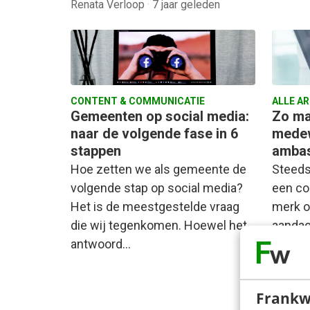
Renata Verloop
·
7 jaar geleden
CONTENT & COMMUNICATIE
ALLE A
Gemeenten op social media:
Zo ma
naar de volgende fase in 6
medew
stappen
ambas
Hoe zetten we als gemeente de
Steeds
volgende stap op social media?
een co
Het is de meestgestelde vraag
merk o
die wij tegenkomen. Hoewel het
aandac
antwoord…
conten
artike
Frankw