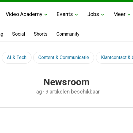
Video Academy
Events
Jobs
Meer
ng
Social
Shorts
Community
AI & Tech
Content & Communicatie
Klantcontact &
Newsroom
Tag
·
9 artikelen beschikbaar