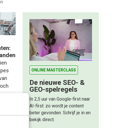
en
ten:
tanden
ien
ypes
ONLINE MASTERCLASS
 van
De nieuwe SEO- &
Toch
GEO-spelregels
In 2,5 uur van Google-first naar
AI-first: zo wordt je content
beter gevonden. Schrijf je in en
bekijk direct.