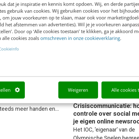
Rico den Boer & Kristel Witvli
k dat je inspiratie en kennis komt opdoen. Wij, en derde partij
n Rademakers
·
7 jaar geleden
geleden
es gebruik van cookies. Wij gebruiken cookies voor het bijhoude
en, om jouw voorkeuren op te slaan, maar ook voor marketingdoe
ld het afstemmen van advertenties). Wil je je voorkeuren aanpass
stellen’. Door op ‘Alle cookies toestaan’ te klikken, ga je akkoord m
 alle cookies zoals
omschreven in onze cookieverklaring
.
CookieInfo
T & COMMUNICATIE
oom voor gemeenten:
kken Delft & Utrecht
an [cases]
een ontwikkeling gaande in
tellen
Weigeren
Alle cookies 
idsland die niet te stoppen
MARKETING
Het credo ‘buiten = binnen’
Crisiscommunicatie: h
 steeds meer handen en…
controle over social me
je eigen online newsr
Het IOC, ‘eigenaar’ van de
Olympische Spelen begre