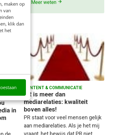
et
·
8 jaar
Meer weten
en, maken op
n van
leinden
en, klik dan
et het
toestaan
CONTENT & COMMUNICATIE
PR is meer dan
mediarelaties: kwaliteit
ou
boven alles!
dia in
oom
PR staat voor veel mensen gelijk
aan mediarelaties. Als je het mij
vraagt, het bewijs dat PR niet
ep de