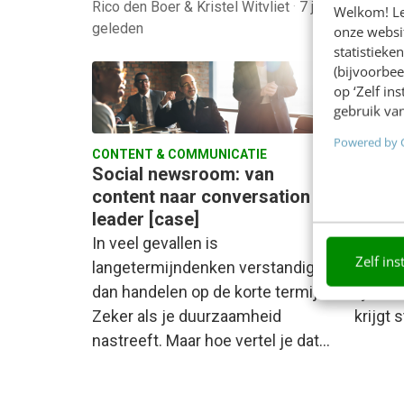
Rico den Boer & Kristel Witvliet
·
7 jaar
Welkom! Leu
geleden
Martij
onze websit
statistiek
(bijvoorbee
op ‘Zelf in
gebruik van
Powered by 
CONTENT & COMMUNICATIE
CONTEN
Social newsroom: van
Newsr
content naar conversation
zo pa
leader [case]
het a
In veel gevallen is
Er is 
Zelf ins
langetermijndenken verstandiger
overhe
dan handelen op de korte termijn.
lijkt. 
Zeker als je duurzaamheid
krijgt
nastreeft. Maar hoe vertel je dat…