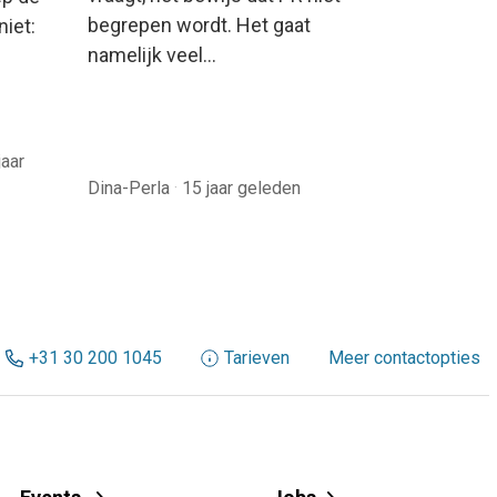
begrepen wordt. Het gaat
niet:
namelijk veel…
jaar
Dina-Perla
·
15 jaar geleden
+31 30 200 1045
Tarieven
Meer contactopties