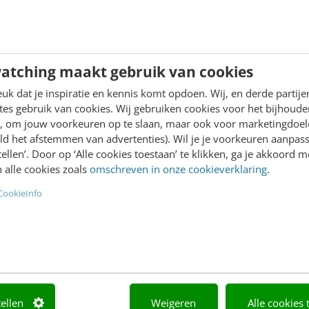
an Barkan
·
7 jaar geleden
Ron Broeders
·
7 jaar geleden
atching maakt gebruik van cookies
k dat je inspiratie en kennis komt opdoen. Wij, en derde partij
es gebruik van cookies. Wij gebruiken cookies voor het bijhoude
ING
MARKETING
en, om jouw voorkeuren op te slaan, maar ook voor marketingdoe
ammatic display
Amazon Advertising
ld het afstemmen van advertenties). Wil je je voorkeuren aanpass
tising: de trends voor
herintroductie: wat kun
stellen’. Door op ‘Alle cookies toestaan’ te klikken, ga je akkoord m
ervan verwachten?
 alle cookies zoals
omschreven in onze cookieverklaring
.
s weten:
Amazon heeft onlangs ee
CookieInfo
mmatic display
herintroductie aangekondi
ising is misschien wel één
een aantal van haar belangr
 meest dynamische
platformen: Amazon Medi
ines binnen digital
(AMG), Amazon Marketing
ing. Maar wat moet in
Services (AMS) en…
cht op…
tellen
Weigeren
Alle cookies 