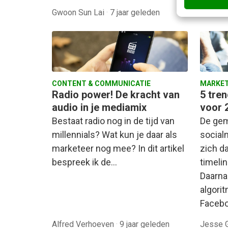
Gwoon Sun Lai
·
7 jaar geleden
Daphne
CONTENT & COMMUNICATIE
MARKET
Radio power! De kracht van
5 tren
audio in je mediamix
voor 
Bestaat radio nog in de tijd van
De gem
millennials? Wat kun je daar als
social
marketeer nog mee? In dit artikel
zich d
bespreek ik de…
timelin
Daarna
algori
Facebo
Alfred Verhoeven
·
9 jaar geleden
Jesse 