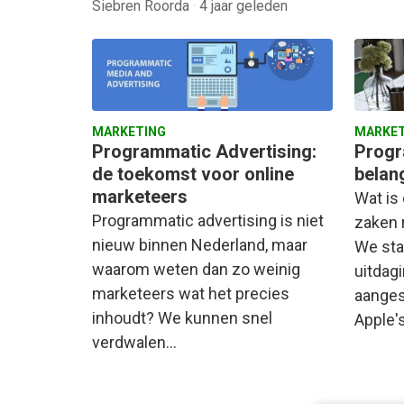
Siebren Roorda
·
4 jaar geleden
MARKETING
MARKET
Programmatic Advertising:
Progr
de toekomst voor online
belan
marketeers
Wat is
Programmatic advertising is niet
zaken 
nieuw binnen Nederland, maar
We sta
waarom weten dan zo weinig
uitdag
marketeers wat het precies
aanges
inhoudt? We kunnen snel
Apple'
verdwalen…