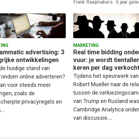
Frank Raaijmakers
·
6 jaar gel
ING
MARKETING
ammatic advertising: 3
Real time bidding onde
grijke ontwikkelingen
vuur: je wordt tientalle
keren per dag verkoch
 de huidige stand van
Tijdens het speurwerk van
rondom online adverteren?
Robert Mueller naar de rela
an voor steeds meer
tussen de verkiezingsca
ingen, zoals de
van Trump en Rusland wa
cherpte privacyregels en
Cambridge Analytica onde
s…
van discussie.…