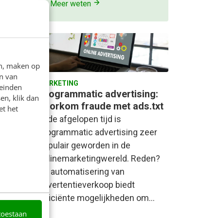
Meer weten
en, maken op
n van
MARKETING
leinden
Programmatic advertising:
en, klik dan
 je
voorkom fraude met ads.txt
et het
In de afgelopen tijd is
n
programmatic advertising zeer
gd voor
populair geworden in de
ijkste
onlinemarketingwereld. Reden?
a Group
De automatisering van
advertentieverkoop biedt
efficiënte mogelijkheden om…
toestaan