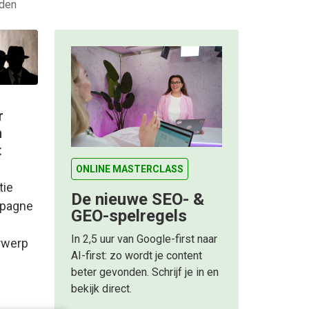
eden
r
n
t
ONLINE MASTERCLASS
tie
De nieuwe SEO- &
mpagne
GEO-spelregels
s
In 2,5 uur van Google-first naar
rwerp
AI-first: zo wordt je content
beter gevonden. Schrijf je in en
bekijk direct.