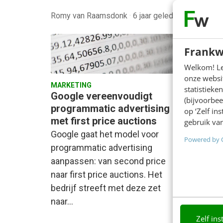
Romy van Raamsdonk
·
6 jaar geleden
Jonath
Frankw
Welkom! Leu
onze websit
MARKETING
MARKET
statistiek
Google vereenvoudigt
Progr
(bijvoorbee
programmatic advertising
adver
op ‘Zelf in
met first price auctions
2019
gebruik van
Google gaat het model voor
Kenner
Powered by 
programmatic advertising
progra
aanpassen: van second price
advert
naar first price auctions. Het
van de
bedrijf streeft met deze zet
discipl
naar…
market
2019 e
Zelf ins