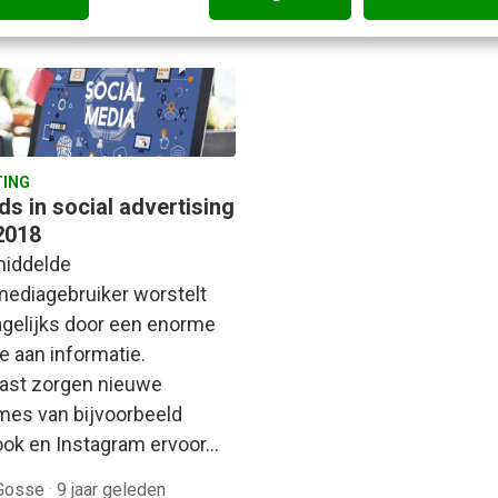
 Smaling
·
7 jaar geleden
Jurre Oosterwechel
·
8 jaar ge
ING
ds in social advertising
2018
iddelde
mediagebruiker worstelt
agelijks door een enorme
e aan informatie.
ast zorgen nieuwe
tmes van bijvoorbeeld
ok en Instagram ervoor…
Gosse
·
9 jaar geleden