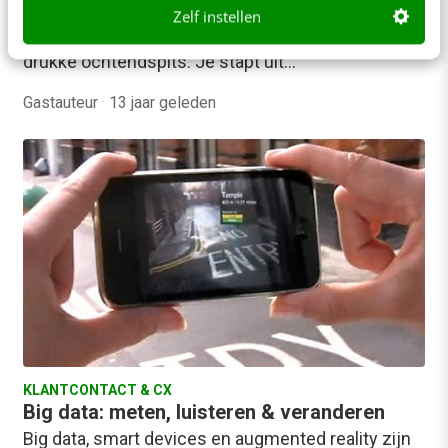
Je wekker gaat. Het is half zeven, geen zeven uur,
Zelf instellen
want volgens diezelfde wekker komt er een
drukke ochtendspits. Je stapt uit…
Gastauteur
·
13 jaar geleden
KLANTCONTACT & CX
Big data: meten, luisteren & veranderen
Big data, smart devices en augmented reality zijn