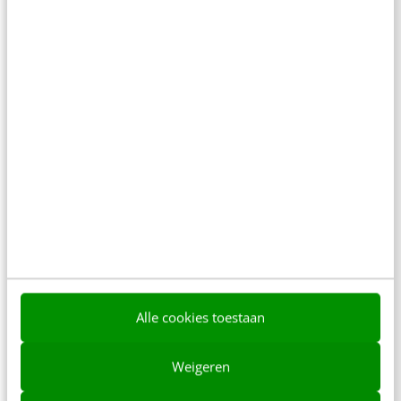
revolutie: de volledige integratie van mobiel
internet in ons dagelijks leven. Smartphones en
tablets…
Lorentz Stout
·
13 jaar geleden
Alle cookies toestaan
AI & TECH
Weigeren
The smart home komt eraan. Ja, nu echt!