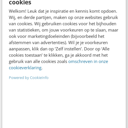
cookies
dat thermostaten en rookmelders verkoopt. Dan
Welkom! Leuk dat je inspiratie en kennis komt opdoen.
moet je er een hoop van…
Wij, en derde partijen, maken op onze websites gebruik
van cookies. Wij gebruiken cookies voor het bijhouden
Joost Steins Bisschop
·
12 jaar geleden
van statistieken, om jouw voorkeuren op te slaan, maar
ook voor marketingdoeleinden (bijvoorbeeld het
afstemmen van advertenties). Wil je je voorkeuren
aanpassen, klik dan op ‘Zelf instellen’. Door op ‘Alle
cookies toestaan’ te klikken, ga je akkoord met het
gebruik van alle cookies zoals
omschreven in onze
cookieverklaring
.
Powered by CookieInfo
KLANTCONTACT & CX
Mobiele trends 2014: dag smartphone, hallo
smart device!
In 2014 begint de derde en laatste mobiele