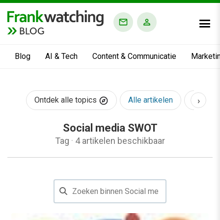
BLOG
Blog
AI & Tech
Content & Communicatie
Marketi
›
Ontdek alle topics
Alle artikelen
AI & Te
Social media SWOT
Tag
·
4 artikelen beschikbaar