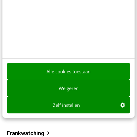
content beter gevonden. Schrijf je in en bekijk
direct.
Meer weten
Contact
Redactie
Alle cookies toestaan
redactie@frankwatching.com
Weigeren
+31 30 200 1045
Tarieven
Zelf instellen
Meer contactopties
Frankwatching