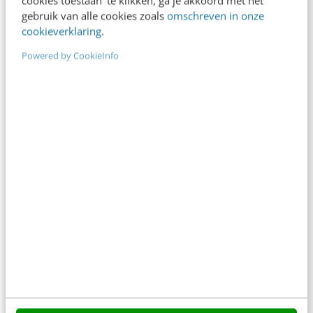
cookies toestaan’ te klikken, ga je akkoord met het
Meer weten
gebruik van alle cookies zoals
omschreven in onze
cookieverklaring
.
Powered by CookieInfo
MARKETING
Sociale media over de grens: Tsjechië
In ons eigen landje weten we elkaar allemaal
online te treffen via de bekende kanalen. Zakelijk
afspraken maken we via LinkedIn en…