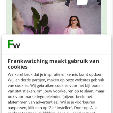
Frankwatching maakt gebruik van
cookies
ONLINE MASTERCLASS
Welkom! Leuk dat je inspiratie en kennis komt opdoen.
De nieuwe SEO- & GEO-
Wij, en derde partijen, maken op onze websites gebruik
spelregels
van cookies. Wij gebruiken cookies voor het bijhouden
van statistieken, om jouw voorkeuren op te slaan, maar
In 2,5 uur van Google-first naar AI-first: zo wordt je
ook voor marketingdoeleinden (bijvoorbeeld het
content beter gevonden. Schrijf je in en bekijk
afstemmen van advertenties). Wil je je voorkeuren
direct.
aanpassen, klik dan op ‘Zelf instellen’. Door op ‘Alle