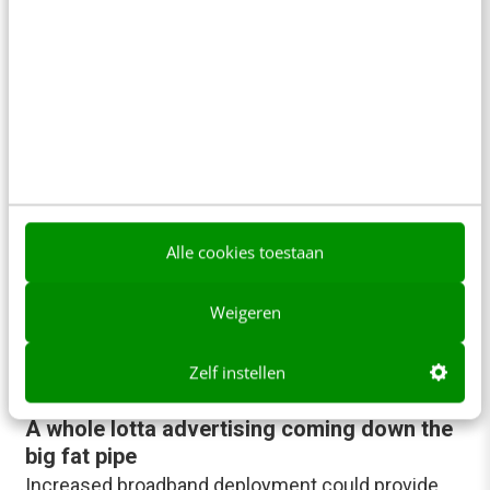
Spot is een typisch Nederlandse term…
Richard van den Boogaard
·
19 jaar geleden
MARKETING
Autofabrikanten moeten het niet van tv-
commercials hebben
Volgens de management consultants van Cap
Gemini doen autofabrikanten er beter aan hun
Alle cookies toestaan
budgetten te besteden aan direct marketing dan
aan tv-commercials.…
Weigeren
Frank Janssen
·
22 jaar geleden
Zelf instellen
MARKETING
A whole lotta advertising coming down the
big fat pipe
Increased broadband deployment could provide