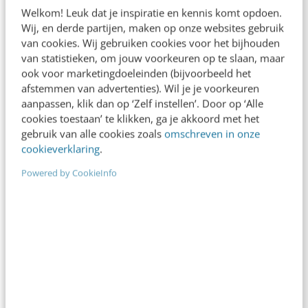
Welkom! Leuk dat je inspiratie en kennis komt opdoen.
Meer weten
Wij, en derde partijen, maken op onze websites gebruik
van cookies. Wij gebruiken cookies voor het bijhouden
van statistieken, om jouw voorkeuren op te slaan, maar
ook voor marketingdoeleinden (bijvoorbeeld het
afstemmen van advertenties). Wil je je voorkeuren
aanpassen, klik dan op ‘Zelf instellen’. Door op ‘Alle
cookies toestaan’ te klikken, ga je akkoord met het
gebruik van alle cookies zoals
omschreven in onze
cookieverklaring
.
Powered by CookieInfo
MARKETING
Verslag Media Plaza: Non-Spot is Hot (deel
1)
Op 9 oktober vond in Media Plaza een bijeenkomst
plaats rondom het thema Non-Spot is Hot. Non-