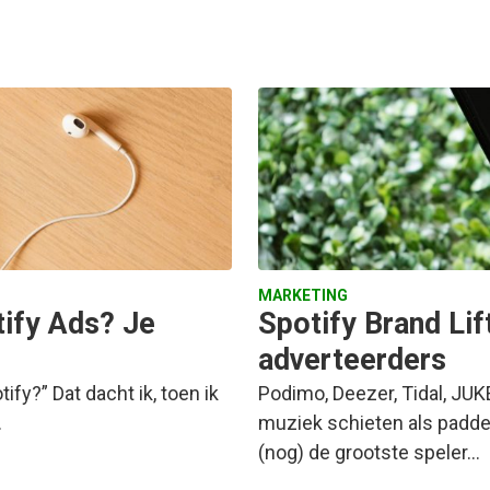
MARKETING
ify Ads? Je
Spotify Brand Lif
adverteerders
ify?” Dat dacht ik, toen ik
Podimo, Deezer, Tidal, JUK
…
muziek schieten als padden
(nog) de grootste speler…