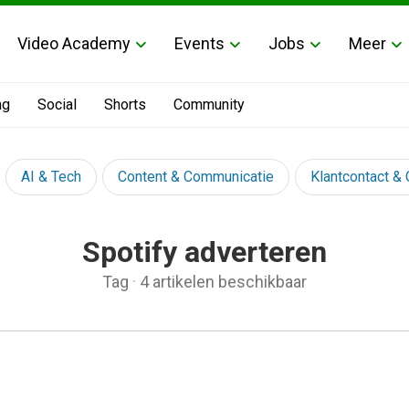
Video Academy
Events
Jobs
Meer
ng
Social
Shorts
Community
AI & Tech
Content & Communicatie
Klantcontact &
Spotify adverteren
Tag
·
4 artikelen beschikbaar