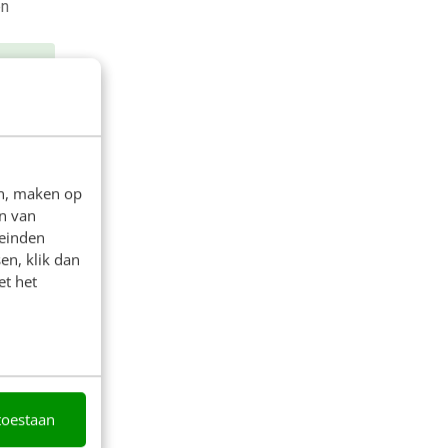
en
en, maken op
n van
leinden
en, klik dan
et het
&
naar
t
n en
toestaan