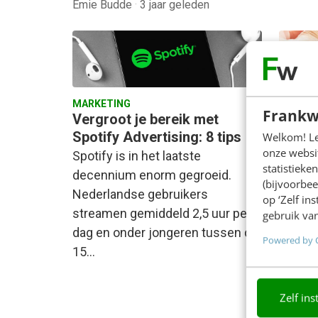
Emie Budde
·
3 jaar geleden
MARKETING
MARKET
Frankw
Vergroot je bereik met
Video
Spotify Advertising: 8 tips
mogel
Welkom! Leu
onze websit
versc
Spotify is in het laatste
statistiek
Met al
decennium enorm gegroeid.
(bijvoorbee
conten
Nederlandse gebruikers
op ‘Zelf in
niet. 
streamen gemiddeld 2,5 uur per
gebruik van
videoc
dag en onder jongeren tussen de
Powered by 
15…
Zelf ins