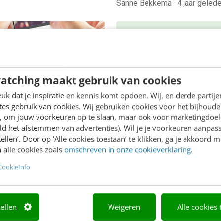
Sanne Bekkema
·
4 jaar geled
ING
atching maakt gebruik van cookies
 advertising: de
ijkheden van
k dat je inspiratie en kennis komt opdoen. Wij, en derde partij
es gebruik van cookies. Wij gebruiken cookies voor het bijhoude
hillende platformen
en, om jouw voorkeuren op te slaan, maar ook voor marketingdoe
leen het creëren van goede
ONLINE MASTERCLASS
ld het afstemmen van advertenties). Wil je je voorkeuren aanpass
t voor video ben je er nog
stellen’. Door op ‘Alle cookies toestaan’ te klikken, ga je akkoord m
De nieuwe SEO- 
Wat heb je aan goede
 alle cookies zoals
omschreven in onze cookieverklaring
.
GEO-spelregels
ontent op het…
CookieInfo
In 2,5 uur van Google-first 
AI-first: zo wordt je conten
beter gevonden. Schrijf je i
bekijk direct.
tellen
Weigeren
Alle cookies 