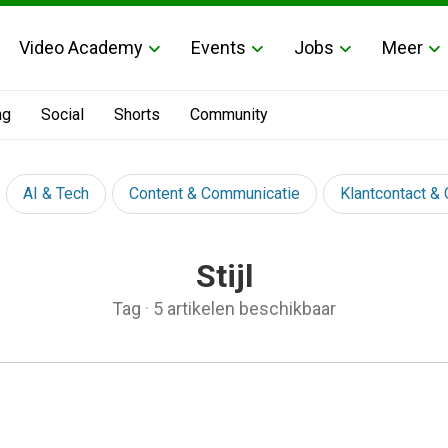
Video Academy
Events
Jobs
Meer
ng
Social
Shorts
Community
AI & Tech
Content & Communicatie
Klantcontact &
Stijl
Tag
·
5 artikelen beschikbaar