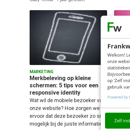
MARKET
Frankw
Breek
onges
Welkom! Leu
regel
onze websit
statistiek
Klante
MARKETING
(bijvoorbee
ongema
Merkbeleving op kleine
op ‘Zelf in
niet c
schermen: 5 tips voor een
gebruik van
responsive identity
waarop
Powered by 
verwac
Wat wil de mobiele bezoeker van
onze website? Hoe zorgen we
ervoor dat deze bezoeker zo snel
Zelf ins
mogelijk bij de juiste informatie…