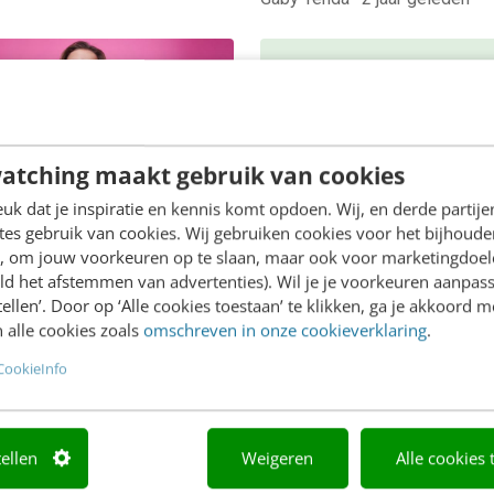
ING
atching maakt gebruik van cookies
t jouw website
chreven sociale
k dat je inspiratie en kennis komt opdoen. Wij, en derde partij
s?
es gebruik van cookies. Wij gebruiken cookies voor het bijhoude
en, om jouw voorkeuren op te slaan, maar ook voor marketingdoe
n voelen zich
ONLINE MASTERCLASS
ld het afstemmen van advertenties). Wil je je voorkeuren aanpass
kkelijk als een website
De nieuwe SEO- 
stellen’. Door op ‘Alle cookies toestaan’ te klikken, ga je akkoord m
onsequent is in de manier
 alle cookies zoals
omschreven in onze cookieverklaring
.
GEO-spelregels
 deze 'praat'. Onbewust
CookieInfo
In 2,5 uur van Google-first 
hten ze namelijk dat je…
AI-first: zo wordt je conten
beter gevonden. Schrijf je i
bekijk direct.
tellen
Weigeren
Alle cookies 
Meer weten