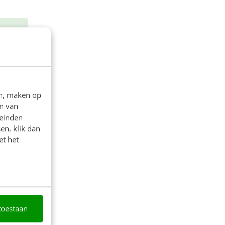
en, maken op
n van
leinden
en, klik dan
&
et het
naar
t
n en
toestaan