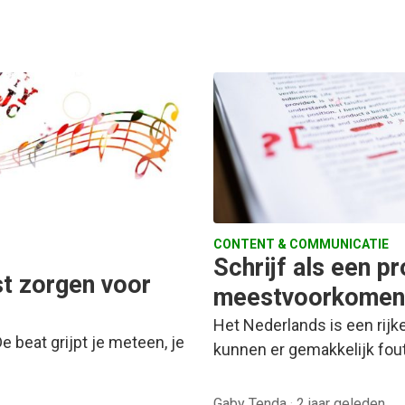
CONTENT & COMMUNICATIE
Schrijf als een p
st zorgen voor
meestvoorkomend
Het Nederlands is een rijke 
De beat grijpt je meteen, je
kunnen er gemakkelijk fout
Gaby Tenda
·
2 jaar geleden