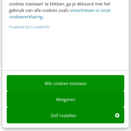
cookies toestaan’ te klikken, ga je akkoord met het
+31 30 200 1045
gebruik van alle cookies zoals
omschreven in onze
cookieverklaring
.
Tarieven
Meer contactopties
Powered by CookieInfo
Frankwatching
Adverteren
Contact
Nieuwsbrieven
Alle cookies toestaan
Over ons
Weigeren
Ons team
Werken bij
Zelf instellen
Whitepapers