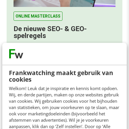
ONLINE MASTERCLASS
De nieuwe SEO- & GEO-
spelregels
In 2,5 uur van Google-first naar AI-first: zo wordt je
content beter gevonden. Schrijf je in en bekijk
direct.
Meer weten
Frankwatching maakt gebruik van
cookies
Welkom! Leuk dat je inspiratie en kennis komt opdoen.
Wij, en derde partijen, maken op onze websites gebruik
van cookies. Wij gebruiken cookies voor het bijhouden
van statistieken, om jouw voorkeuren op te slaan, maar
ook voor marketingdoeleinden (bijvoorbeeld het
Contact
Redactie
afstemmen van advertenties). Wil je je voorkeuren
aanpassen, klik dan op ‘Zelf instellen’. Door op ‘Alle
redactie@frankwatching.com