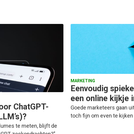
MARKETING
Eenvoudig spieke
een online kijkje 
voor ChatGPT-
Goede marketeers gaan uit v
LLM’s)?
toch fijn om even te kijken
umes te meten, blijft de
atGPT-zoekopdrachten?”