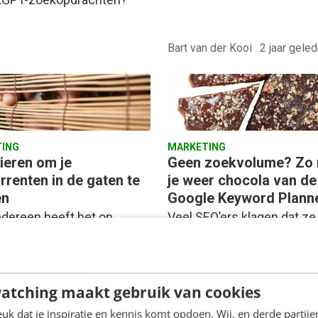
Bart van der Kooi
·
2 jaar gele
ING
MARKETING
ieren om je
Geen zoekvolume? Zo
rrenten in de gaten te
je weer chocola van de
en
Google Keyword Plann
iedereen heeft het op
Veel SEO’ers klagen dat ze 
 weleens gehad over de
meer bij de echte
rentie-analyse. Daarbij
zoekvolumedata kunnen v
et vaak over de bekende
Google Keyword Planner. In
atching maakt gebruik van cookies
n, die natuurlijk
artikel leer je…
rijk…
k dat je inspiratie en kennis komt opdoen. Wij, en derde partij