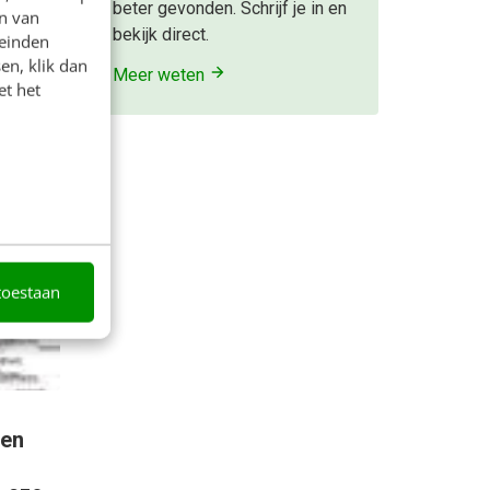
beter gevonden. Schrijf je in en
n van
bekijk direct.
leinden
en, klik dan
Meer weten
et het
den
toestaan
len