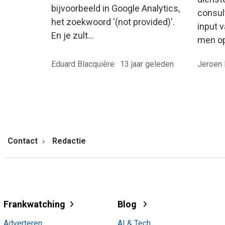
bijvoorbeeld in Google Analytics,
consul
het zoekwoord '(not provided)'.
input 
En je zult…
men o
Eduard Blacquière
·
13 jaar geleden
Jeroen
Contact
Redactie
Frankwatching
Blog
Adverteren
AI & Tech