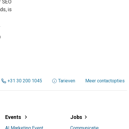
r SEO
ds, is
…
n
+31 30 200 1045
Tarieven
Meer contactopties
Events
Jobs
AI Marketing Event
Communicatie