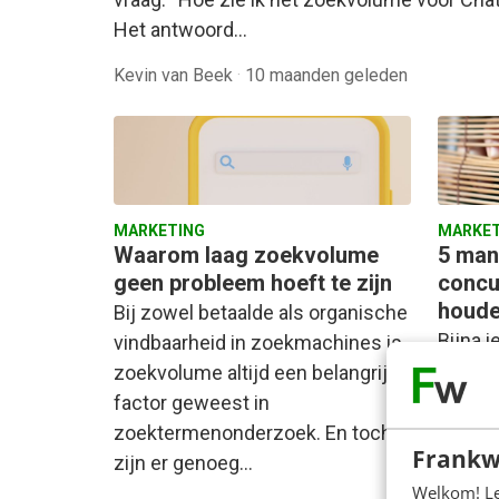
Het antwoord…
Kevin van Beek
·
10 maanden geleden
MARKETING
MARKET
Waarom laag zoekvolume
5 man
geen probleem hoeft te zijn
concu
houd
Bij zowel betaalde als organische
Bijna 
vindbaarheid in zoekmachines is
school
zoekvolume altijd een belangrijke
concur
factor geweest in
gaat h
zoektermenonderzoek. En toch
Frankw
modelle
zijn er genoeg…
belang
Welkom! Leu