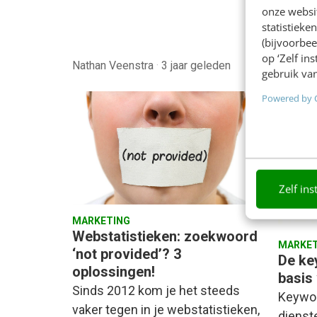
onze websit
statistiek
(bijvoorbee
op ‘Zelf in
Nathan Veenstra
·
3 jaar geleden
John v
gebruik van
Powered by 
Zelf ins
MARKETING
Webstatistieken: zoekwoord
MARKET
‘not provided’? 3
De ke
oplossingen!
basis
Sinds 2012 kom je het steeds
Keywor
vaker tegen in je webstatistieken,
dienst