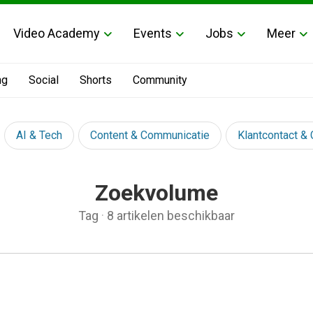
Video Academy
Events
Jobs
Meer
ng
Social
Shorts
Community
AI & Tech
Content & Communicatie
Klantcontact &
Zoekvolume
Tag
·
8 artikelen beschikbaar