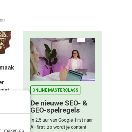
den
 maak
er
niet
ONLINE MASTERCLASS
De nieuwe SEO- &
an de
GEO-spelregels
 dit
In 2,5 uur van Google-first naar
AI-first: zo wordt je content
en, maken op