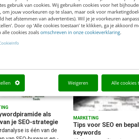
es gebruik van cookies. Wij gebruiken cookies voor het bijhoude
en, om jouw voorkeuren op te slaan, maar ook voor marketingdoe
ld het afstemmen van advertenties). Wil je je voorkeuren aanpass
stellen’. Door op ‘Alle cookies toestaan’ te klikken, ga je akkoord m
an Lochem
·
7 jaar geleden
Keesjan Deelstra
·
9 jaar gele
 alle cookies zoals
omschreven in onze cookieverklaring
.
CookieInfo
tellen
Weigeren
Alle cookies 
ING
ywordpiramide als
MARKETING
 van je SEO-strategie
Tips voor SEO en bepa
danalyse is één van de
keywords
en van SEO-bureaus en -