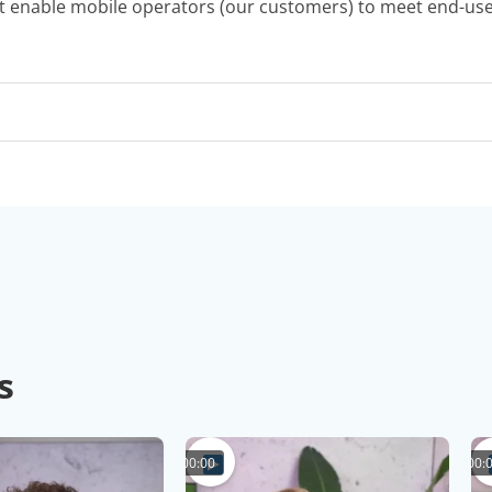
at enable mobile operators (our customers) to meet end-user
s
00:00
00: