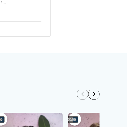
...
00
00:00