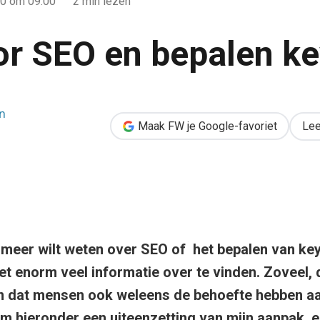
10
om 09:00
2 min lezen
or SEO en bepalen k
n
en keywords
Maak FW je Google-favoriet
Lee
e meer wilt weten over SEO of het bepalen van key
et enorm veel informatie over te vinden. Zoveel, 
en dat mensen ook weleens de behoefte hebben aa
om hieronder een uiteenzetting van mijn aanpak, 