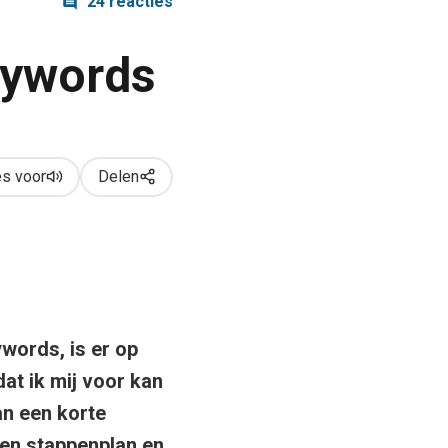
24 reacties
eywords
s voor
Delen
words, is er op
dat ik mij voor kan
n een korte
een stappenplan en