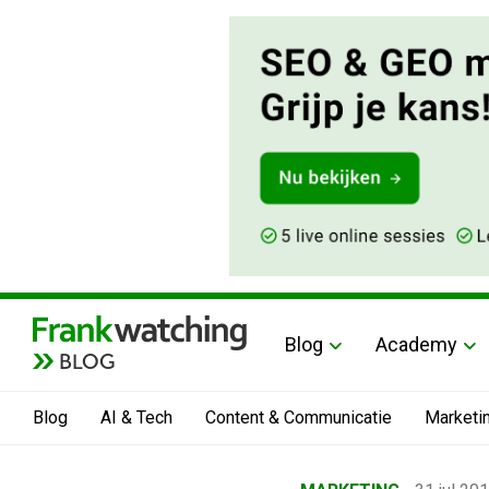
Blog
Academy
BLOG
Blog
AI & Tech
Content & Communicatie
Marketi
Home