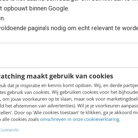
it opbouwt binnen Google.
n.
 voldoende pagina’s nodig om echt relevant te word
angrijkste pagina’s te ondersteunen met extra micro
linken. Deze microsites bevatten alleen maar tekst
de pagina waar je naar gaat linken.
atching maakt gebruik van cookies
matig de tekst op al je pagina’s.
k dat je inspiratie en kennis komt opdoen. Wij, en derde partij
es gebruik van cookies. Wij gebruiken cookies voor het bijhoude
ern, met bovengenoemde tips bepaal je binnen enk
en, om jouw voorkeuren op te slaan, maar ook voor marketingdoe
ords en zorg je ervoor dat je een vindbare site voo
ld het afstemmen van advertenties). Wil je je voorkeuren aanpass
stellen’. Door op ‘Alle cookies toestaan’ te klikken, ga je akkoord m
 alle cookies zoals
omschreven in onze cookieverklaring
.
k
CookieInfo