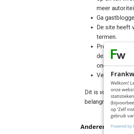
meer autorite
Ga gastblogge
De site heeft
termen.
Probeer je bel
deze pagina’s 
onderwerp van 
Frankw
Verander regel
Welkom! Leu
onze websit
Dit is
voor mij
de k
statistiek
belangrijkste keyw
(bijvoorbee
op ‘Zelf in
gebruik van
Anderen lezen oo
Powered by 