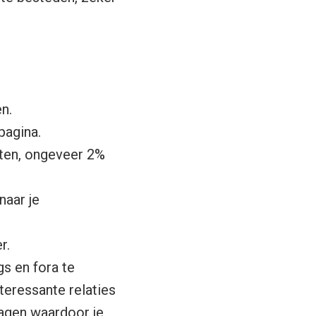
n.
pagina.
ten, ongeveer 2%
naar je
r.
gs en fora te
teressante relaties
ragen waardoor je