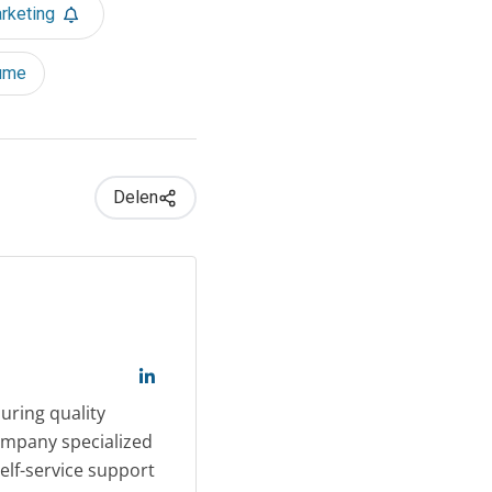
rketing
ume
Delen
ring quality
ompany specialized
self-service support