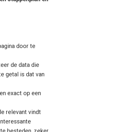
pagina door te
eer de data die
e getal is dat van
sen exact op een
e relevant vindt
interessante
 te besteden, zeker