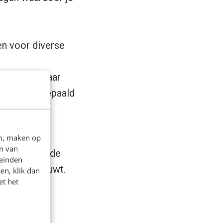
en voor diverse
sites die naar
 over één bepaald
en, maken op
n van
ele minuten de
leinden
r Google bouwt.
en, klik dan
et het