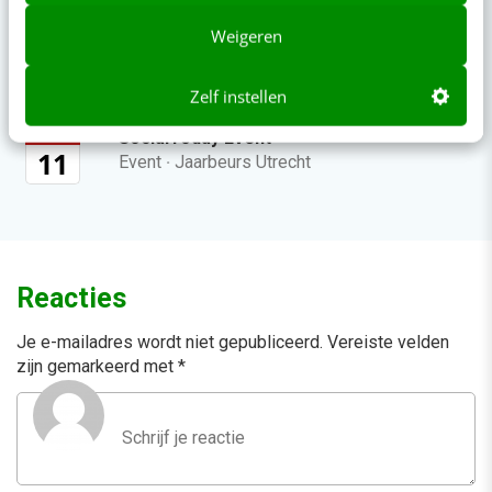
Weigeren
nov
AI Marketing Event
26
Event
·
Jaarbeurs Utrecht
Zelf instellen
feb
SocialToday Event
11
Event
·
Jaarbeurs Utrecht
Reacties
Je e-mailadres wordt niet gepubliceerd.
Vereiste velden
zijn gemarkeerd met
*