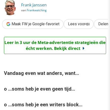
›
Frank Janssen
van
Frankwatching
Even wat anders
Maak FW je Google-favoriet
Lees voor
Delen
Leer in 3 uur de Meta-advertentie strategieën die
écht werken. Bekijk direct
Vandaag even wat anders, want…
o …soms heb je even geen tijd…
o …soms heb je een writers block…