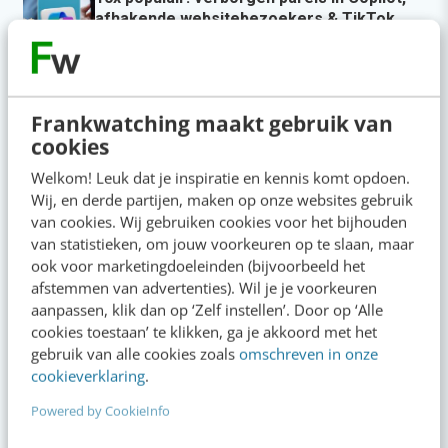
afhakende websitebezoekers & TikTok
SEO uitgelegd
3 aug 2026
·
5 min
·
Populair
Frankwatching maakt gebruik van
cookies
Je ‘sterke merk’ overleeft geen kwartier met
een AI-agent
Welkom! Leuk dat je inspiratie en kennis komt opdoen.
Wij, en derde partijen, maken op onze websites gebruik
Zo ga je als marketeer aan de slag met Claude
van cookies. Wij gebruiken cookies voor het bijhouden
Cowork
van statistieken, om jouw voorkeuren op te slaan, maar
ook voor marketingdoeleinden (bijvoorbeeld het
AI-labels: wanneer zijn ze verplicht, verstandig
afstemmen van advertenties). Wil je je voorkeuren
of overbodig?
aanpassen, klik dan op ‘Zelf instellen’. Door op ‘Alle
cookies toestaan’ te klikken, ga je akkoord met het
Is jouw content doorvertelbaar? Doe de
gebruik van alle cookies zoals
omschreven in onze
buurvrouwtest
cookieverklaring
.
Zo zorg je dat kijkers niet wegscrollen bij je
Powered by CookieInfo
YouTube Shorts