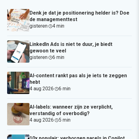
Denk je dat je positionering helder is? Doe
de managementtest
gisteren
·
4 min
·
LinkedIn Ads is niet te duur, je biedt
gewoon te veel
gisteren
·
6 min
·
AI-content rankt pas als je iets te zeggen
hebt
4 aug 2026
·
6 min
·
AI-labels: wanneer zijn ze verplicht,
verstandig of overbodig?
4 aug 2026
·
5 min
·
10x populair: verborgen parels in Copilot,