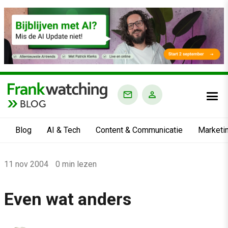
BLOG
Blog
AI & Tech
Content & Communicatie
Marketi
Home
11 nov 2004
0 min lezen
›
Blog
Even wat anders
›
Alle artikelen