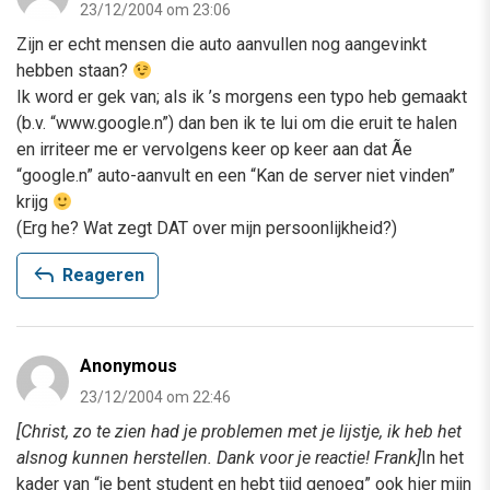
23/12/2004 om 23:06
Zijn er echt mensen die auto aanvullen nog aangevinkt
hebben staan?
Ik word er gek van; als ik ’s morgens een typo heb gemaakt
(b.v. “www.google.n”) dan ben ik te lui om die eruit te halen
en irriteer me er vervolgens keer op keer aan dat Ã­e
“google.n” auto-aanvult en een “Kan de server niet vinden”
krijg
(Erg he? Wat zegt DAT over mijn persoonlijkheid?)
reply
Reageren
Anonymous
23/12/2004 om 22:46
[Christ, zo te zien had je problemen met je lijstje, ik heb het
alsnog kunnen herstellen. Dank voor je reactie! Frank]
In het
kader van “je bent student en hebt tijd genoeg” ook hier mijn