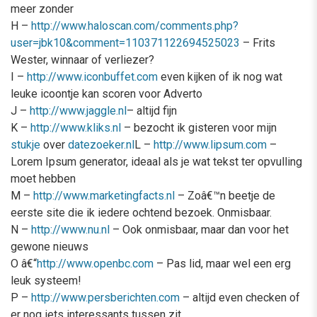
meer zonder
H –
http://www.haloscan.com/comments.php?
user=jbk10&comment=110371122694525023
– Frits
Wester, winnaar of verliezer?
I –
http://www.iconbuffet.com
even kijken of ik nog wat
leuke icoontje kan scoren voor Adverto
J –
http://www.jaggle.nl
– altijd fijn
K –
http://www.kliks.nl
– bezocht ik gisteren voor mijn
stukje
over
datezoeker.nl
L –
http://www.lipsum.com
–
Lorem Ipsum generator, ideaal als je wat tekst ter opvulling
moet hebben
M –
http://www.marketingfacts.nl
– Zoâ€™n beetje de
eerste site die ik iedere ochtend bezoek. Onmisbaar.
N –
http://www.nu.nl
– Ook onmisbaar, maar dan voor het
gewone nieuws
O â€“
http://www.openbc.com
– Pas lid, maar wel een erg
leuk systeem!
P –
http://www.persberichten.com
– altijd even checken of
er nog iets interessants tussen zit