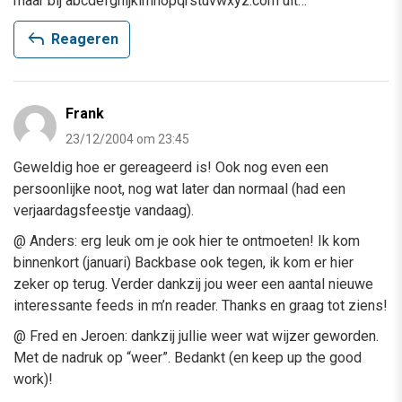
maar bij abcdefghijklmnopqrstuvwxyz.com uit…
reply
Reageren
Frank
23/12/2004 om 23:45
Geweldig hoe er gereageerd is! Ook nog even een
persoonlijke noot, nog wat later dan normaal (had een
verjaardagsfeestje vandaag).
@ Anders: erg leuk om je ook hier te ontmoeten! Ik kom
binnenkort (januari) Backbase ook tegen, ik kom er hier
zeker op terug. Verder dankzij jou weer een aantal nieuwe
interessante feeds in m’n reader. Thanks en graag tot ziens!
@ Fred en Jeroen: dankzij jullie weer wat wijzer geworden.
Met de nadruk op “weer”. Bedankt (en keep up the good
work)!