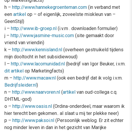
op Marketingfacts)
h –
http://www.hannekegroenteman.com
(in verband met
een
artikel
op – of eigenlijk, zoveelste miskleun van –
GeenStijl)
i –
http://www.ib-groep.nl
(i.v.m . downloaden formulier)
j –
http://www.jasmine-music.com
(site gemaakt door
vriend van vriendin)
k –
http://www.kennisland.nl
(overheen gestruikeld tijdens
mijn dooltocht in het subsidiewoud)
l –
http://www.lacomunidad.nl
(bedrijf van Igor Beuker, i.v.m.
dit artikel
op Marketingfacts)
m –
http://www.macaw.nl
(ook een bedrijf dat ik volg i.v.m.
Bedrijfsleider.nl
)
n –
http://www.naarvoren.nl
(
artikel
van oud-collega c.q.
DHTML-god)
o –
http://www.oasis.nl
(Ordina-onderdeel, maar waarom ik
hier terecht ben gekomen.. al slaat u mij ter plekke neer)
p –
http://www.paksoi.nl
(Persoonlijk weblog. Er zit echter
nog minder leven in dan in het gezicht van Marijke