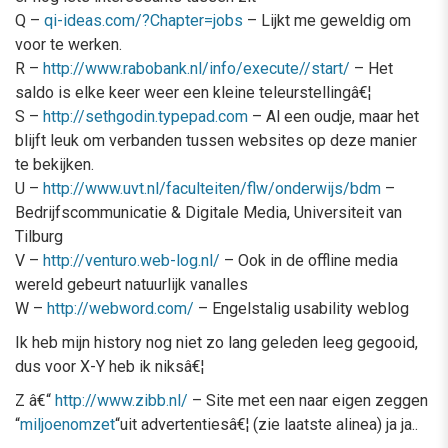
Q –
qi-ideas.com/?Chapter=jobs
– Lijkt me geweldig om
voor te werken.
R –
http://www.rabobank.nl/info/execute//start/
– Het
saldo is elke keer weer een kleine teleurstellingâ€¦
S –
http://sethgodin.typepad.com
– Al een oudje, maar het
blijft leuk om verbanden tussen websites op deze manier
te bekijken.
U –
http://www.uvt.nl/faculteiten/flw/onderwijs/bdm
–
Bedrijfscommunicatie & Digitale Media, Universiteit van
Tilburg
V –
http://venturo.web-log.nl/
– Ook in de offline media
wereld gebeurt natuurlijk vanalles
W –
http://webword.com/
– Engelstalig usability weblog
Ik heb mijn history nog niet zo lang geleden leeg gegooid,
dus voor X-Y heb ik niksâ€¦
Z â€“
http://www.zibb.nl/
– Site met een naar eigen zeggen
“
miljoenomzet
“uit advertentiesâ€¦ (zie laatste alinea) ja ja..