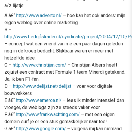
a/z lijstje:
A â€“
http://www.adverto.nl/
– hoe kan het ook anders: mijn
eigen weblog over online marketing
B –
http://www.bedrijfsleider.nl/syndicate/project/2004/12/10/
– concept wat een vriend van me een paar dagen geleden
nog in de kroeg bedacht. Blijkbaar waren er meer met
hetzelfde idee.
C –
http://www.christijan.com/
– Christijan Albers heeft
zojuist een contract met Formule 1 team Minardi getekend.
Ja, ik ben F1-fan.
D –
http://www.delijst.net/delijst
– voer voor digitale
bouwvakkers
E â€“
http://www.emerce.nl/
– lees ik minder intensief dan
vroeger, de weblogs zijn ze steeds vaker voor.
F â€“
http://www.frankwachting.com/
– met een eigen
domein surf je er een stuk gemakkelijker naar toe!
G â€“
http://www.google.com/
– volgens mij kan niemand