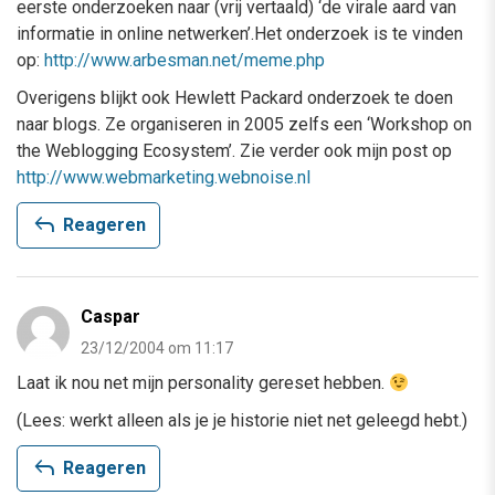
eerste onderzoeken naar (vrij vertaald) ‘de virale aard van
informatie in online netwerken’.Het onderzoek is te vinden
op:
http://www.arbesman.net/meme.php
Overigens blijkt ook Hewlett Packard onderzoek te doen
naar blogs. Ze organiseren in 2005 zelfs een ‘Workshop on
the Weblogging Ecosystem’. Zie verder ook mijn post op
http://www.webmarketing.webnoise.nl
reply
Reageren
Caspar
23/12/2004 om 11:17
Laat ik nou net mijn personality gereset hebben.
(Lees: werkt alleen als je je historie niet net geleegd hebt.)
reply
Reageren