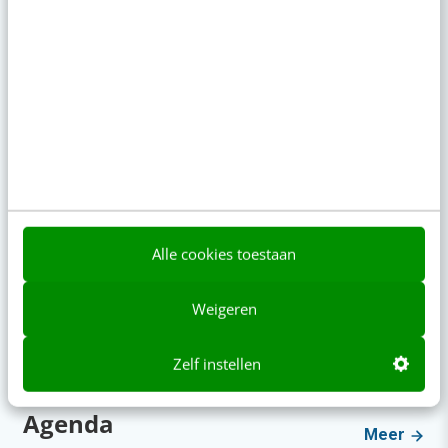
4 aug 2026
·
6 min
·
Populair
Je ‘sterke merk’ overleeft geen kwartier met
een AI-agent
AI-labels: wanneer zijn ze verplicht, verstandig
of overbodig?
Is jouw content doorvertelbaar? Doe de
buurvrouwtest
Alle cookies toestaan
LinkedIn Ads is niet te duur, je biedt gewoon te
Weigeren
veel
Millennials aan je binden? Start met één
Zelf instellen
eerlijke zin
Agenda
Meer