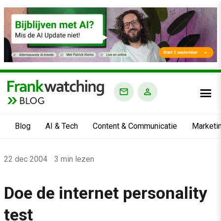
BLOG
Blog
AI & Tech
Content & Communicatie
Marketi
Home
22 dec 2004
3 min lezen
›
Blog
Doe de internet personality
›
test
Alle artikelen