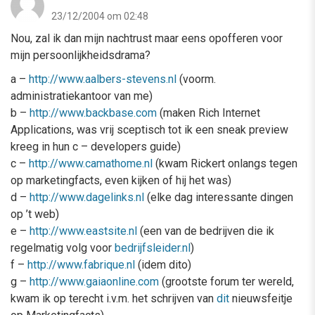
23/12/2004 om 02:48
Nou, zal ik dan mijn nachtrust maar eens opofferen voor
mijn persoonlijkheidsdrama?
a –
http://www.aalbers-stevens.nl
(voorm.
administratiekantoor van me)
b –
http://www.backbase.com
(maken Rich Internet
Applications, was vrij sceptisch tot ik een sneak preview
kreeg in hun c – developers guide)
c –
http://www.camathome.nl
(kwam Rickert onlangs tegen
op marketingfacts, even kijken of hij het was)
d –
http://www.dagelinks.nl
(elke dag interessante dingen
op ’t web)
e –
http://www.eastsite.nl
(een van de bedrijven die ik
regelmatig volg voor
bedrijfsleider.nl
)
f –
http://www.fabrique.nl
(idem dito)
g –
http://www.gaiaonline.com
(grootste forum ter wereld,
kwam ik op terecht i.v.m. het schrijven van
dit
nieuwsfeitje