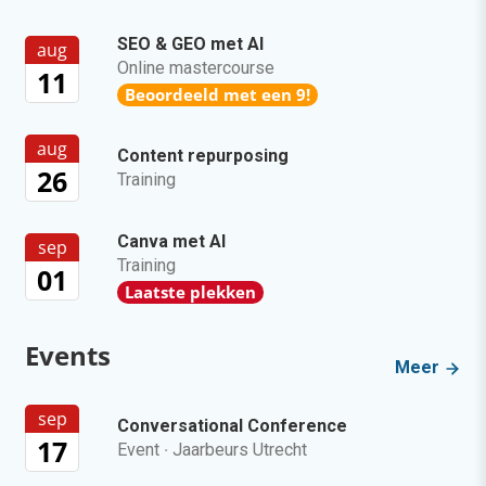
SEO & GEO met AI
aug
Online mastercourse
11
Beoordeeld met een 9!
aug
Content repurposing
26
Training
Canva met AI
sep
Training
01
Laatste plekken
Events
Meer
sep
Conversational Conference
17
Event
·
Jaarbeurs Utrecht