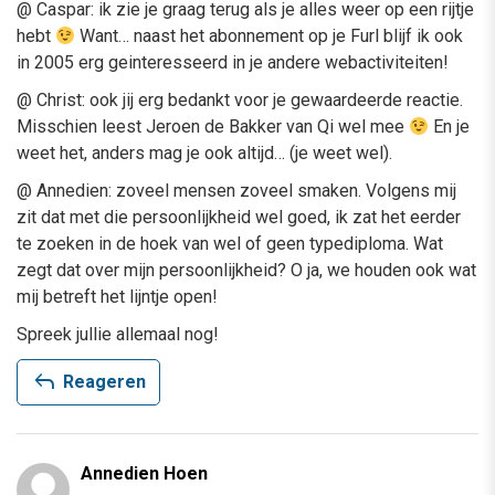
@ Caspar: ik zie je graag terug als je alles weer op een rijtje
hebt
Want… naast het abonnement op je Furl blijf ik ook
in 2005 erg geinteresseerd in je andere webactiviteiten!
@ Christ: ook jij erg bedankt voor je gewaardeerde reactie.
Misschien leest Jeroen de Bakker van Qi wel mee
En je
weet het, anders mag je ook altijd… (je weet wel).
@ Annedien: zoveel mensen zoveel smaken. Volgens mij
zit dat met die persoonlijkheid wel goed, ik zat het eerder
te zoeken in de hoek van wel of geen typediploma. Wat
zegt dat over mijn persoonlijkheid? O ja, we houden ook wat
mij betreft het lijntje open!
Spreek jullie allemaal nog!
reply
Reageren
Annedien Hoen