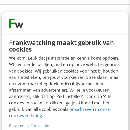
Lees 9 reacties
Delen
Frankwatching maakt gebruik van
cookies
Over de auteur
Welkom! Leuk dat je inspiratie en kennis komt opdoen.
Wij, en derde partijen, maken op onze websites gebruik
van cookies. Wij gebruiken cookies voor het bijhouden
Frank Janssen
van
van statistieken, om jouw voorkeuren op te slaan, maar
Frankwatching
ook voor marketingdoeleinden (bijvoorbeeld het
Frank Janssen is oprichter en CEO
afstemmen van advertenties). Wil je je voorkeuren
van Frankwatching. Hij geniet ervan
aanpassen, klik dan op ‘Zelf instellen’. Door op ‘Alle
cookies toestaan’ te klikken, ga je akkoord met het
als hij samen met bevlogen collega's
gebruik van alle cookies zoals
omschreven in onze
en geïnspireerd door de trouwe
cookieverklaring
.
community met mooie nieuwe
Powered by CookieInfo
initiatieven bezig kan zijn.