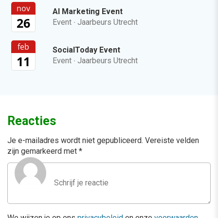
nov
AI Marketing Event
26
Event
·
Jaarbeurs Utrecht
feb
SocialToday Event
11
Event
·
Jaarbeurs Utrecht
Reacties
Je e-mailadres wordt niet gepubliceerd.
Vereiste velden
zijn gemarkeerd met
*
We wijzen je op ons
privacybeleid
en onze
voorwaarden
.