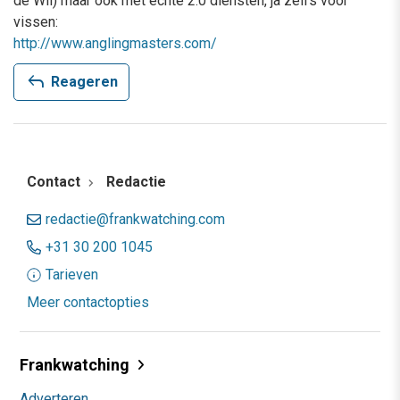
de Wii) maar ook met echte 2.0 diensten, ja zelfs voor
vissen:
http://www.anglingmasters.com/
reply
Reageren
Contact
Redactie
redactie@frankwatching.com
+31 30 200 1045
Tarieven
Meer contactopties
Frankwatching
Adverteren