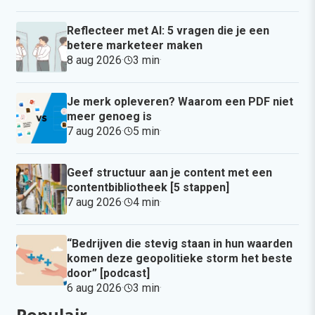
Reflecteer met AI: 5 vragen die je een
betere marketeer maken
8 aug 2026
·
3 min
·
Je merk opleveren? Waarom een PDF niet
meer genoeg is
7 aug 2026
·
5 min
·
Geef structuur aan je content met een
contentbibliotheek [5 stappen]
7 aug 2026
·
4 min
·
“Bedrijven die stevig staan in hun waarden
komen deze geopolitieke storm het beste
door” [podcast]
6 aug 2026
·
3 min
·
Populair