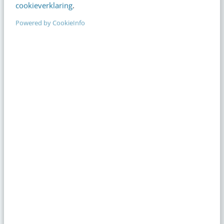
cookieverklaring
.
Online mastercourse
11
Beoordeeld met een 9!
Powered by CookieInfo
aug
Content repurposing
26
Training
Canva met AI
sep
Training
01
Laatste plekken
Events
Meer
sep
Conversational Conference
17
Event
·
Jaarbeurs Utrecht
nov
AI Marketing Event
26
Event
·
Jaarbeurs Utrecht