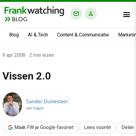
BLOG
Blog
AI & Tech
Content & Communicatie
Marketi
Home
9 apr 2008
2 min lezen
›
Blog
Vissen 2.0
›
Alle artikelen
›
Sander Duivestein
Vissen 2.0
van
Sogeti
Maak FW je Google-favoriet
Lees voor
Delen