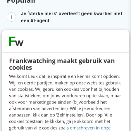
Je ‘sterke merk’ overleeft geen kwartier met
een AI-agent
AI-labels: wanneer zijn ze verplicht, verstandig
of overbodig?
LinkedIn Ads is niet te duur, je biedt gewoon te
veel
Frankwatching maakt gebruik van
cookies
Zo bouw je een AI die het niet met je eens is
[stappenplan]
Welkom! Leuk dat je inspiratie en kennis komt opdoen.
Wij, en derde partijen, maken op onze websites gebruik
Geef structuur aan je content met een
van cookies. Wij gebruiken cookies voor het bijhouden
contentbibliotheek [5 stappen]
van statistieken, om jouw voorkeuren op te slaan, maar
ook voor marketingdoeleinden (bijvoorbeeld het
Agenda
afstemmen van advertenties). Wil je je voorkeuren
Meer
aanpassen, klik dan op ‘Zelf instellen’. Door op ‘Alle
cookies toestaan’ te klikken, ga je akkoord met het
gebruik van alle cookies zoals
omschreven in onze
SEO & GEO met AI
aug