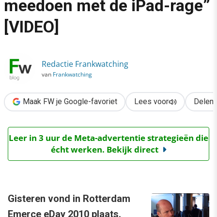
meedoen met de iPad-rage”
›
[VIDEO]
“Als uitgeverij moet je wel meedoen met de iPad-rage” [VIDEO]
Redactie Frankwatching
van
Frankwatching
Maak FW je Google-favoriet
Lees voor
Delen
Leer in 3 uur de Meta-advertentie strategieën die
écht werken. Bekijk direct
Gisteren vond in Rotterdam
Emerce eDay 2010
plaats.