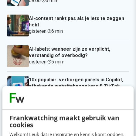
08:00
·
6 min
·
AI-content rankt pas als je iets te zeggen
hebt
gisteren
·
6 min
·
AI-labels: wanneer zijn ze verplicht,
verstandig of overbodig?
gisteren
·
5 min
·
10x populair: verborgen parels in Copilot,
afhakende websitebezoekers & TikTok
SEO uitgelegd
3 aug 2026
·
5 min
·
Populair
Frankwatching maakt gebruik van
cookies
Je ‘sterke merk’ overleeft geen kwartier met
een AI-agent
Welkom! Leuk dat je inspiratie en kennis komt opdoen.