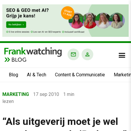
BLOG
Blog
AI & Tech
Content & Communicatie
Marketi
Home
MARKETING
17 sep 2010
1 min
›
lezen
Blog
›
“Als uitgeverij moet je wel
Marketing