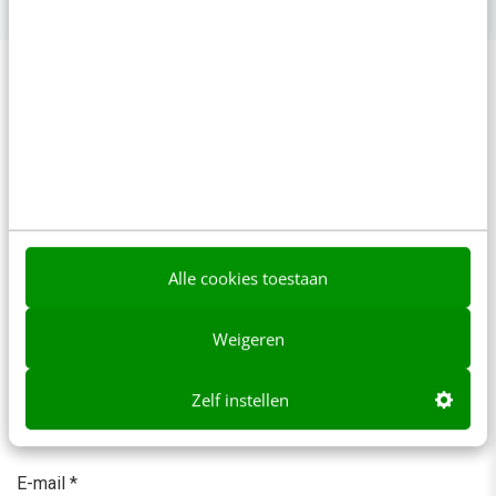
Reacties
Je e-mailadres wordt niet gepubliceerd.
Vereiste velden
zijn gemarkeerd met
*
Alle cookies toestaan
We wijzen je op ons
privacybeleid
en onze
voorwaarden
.
Weigeren
Naam
*
Zelf instellen
E-mail
*