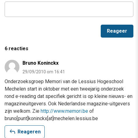
6 reacties
Bruno Koninckx
29/09/2010 om 16:41
Onderzoeksgroep Memori van de Lessius Hogeschool
Mechelen start in oktober met een tweejarig onderzoek
rond e-reading dat specifiek gericht is op kleine nieuws- en
magazineuitgevers. Ook Nederlandse magazine-uitgevers
zijn welkom. Zie
http://www.memori.be
of
bruno[punt]koninckx[at]mechelen.lessius.be
reply
Reageren