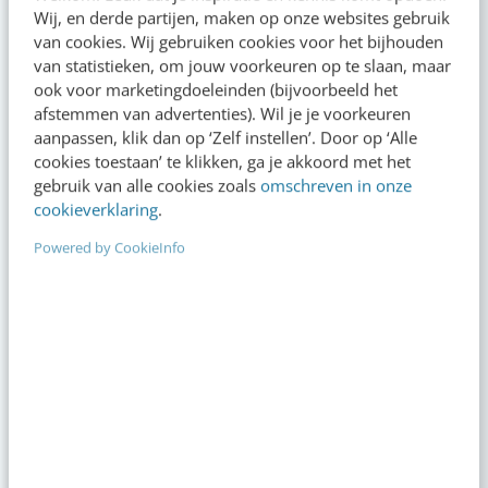
Wij, en derde partijen, maken op onze websites gebruik
Zo ga je als marketeer aan de slag met Claude
van cookies. Wij gebruiken cookies voor het bijhouden
Cowork
van statistieken, om jouw voorkeuren op te slaan, maar
ook voor marketingdoeleinden (bijvoorbeeld het
AI-labels: wanneer zijn ze verplicht, verstandig
afstemmen van advertenties). Wil je je voorkeuren
of overbodig?
aanpassen, klik dan op ‘Zelf instellen’. Door op ‘Alle
cookies toestaan’ te klikken, ga je akkoord met het
Is jouw content doorvertelbaar? Doe de
gebruik van alle cookies zoals
omschreven in onze
buurvrouwtest
cookieverklaring
.
Zo zorg je dat kijkers niet wegscrollen bij je
Powered by CookieInfo
YouTube Shorts
Agenda
Meer
Claude
aug
Online mastercourse
06
Nieuw!