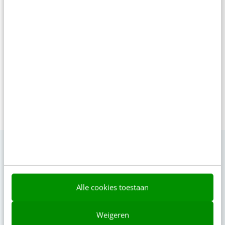
TITLE="WebAds"]WebAds[/a], die
maandelijks de Online Campagne
Top 5 samenstelt.
Alle cookies toestaan
VIDEO SHORTS
Bekijk de korte video's
Weigeren