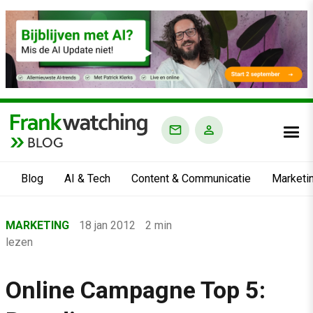
BLOG
Blog
AI & Tech
Content & Communicatie
Marketi
Home
MARKETING
18 jan 2012
2 min
›
lezen
Blog
›
Online Campagne Top 5:
Marketing