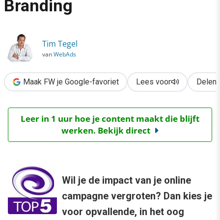
Branding
›
Online Campagne Top 5: Branding
Tim Tegel
van
WebAds
Maak FW je Google-favoriet
Lees voor
Delen
Leer in 1 uur hoe je content maakt die blijft
werken. Bekijk direct
Wil je de impact van je online
campagne vergroten? Dan kies je
voor opvallende, in het oog