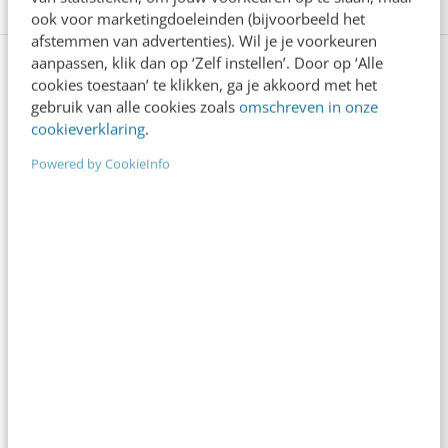
ook voor marketingdoeleinden (bijvoorbeeld het
afstemmen van advertenties). Wil je je voorkeuren
aanpassen, klik dan op ‘Zelf instellen’. Door op ‘Alle
Bekijk deze topics of volg ze via een
cookies toestaan’ te klikken, ga je akkoord met het
NieuwsAlert
gebruik van alle cookies zoals
omschreven in onze
cookieverklaring
.
Advertising
Business
Campagne top 5
Powered by CookieInfo
Campagne voorbeelden
Campagnes
Content
Contentmarketing
Conversie
Creatie
Customer experience
Online advertising
Online campagne top 5