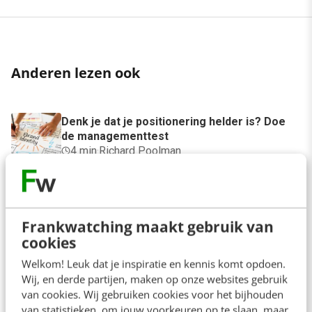
Anderen lezen ook
Denk je dat je positionering helder is? Doe
de managementtest
4 min
·
Richard Poolman
Je ‘sterke merk’ overleeft geen kwartier
met een AI-agent
5 min
·
Edwin Vlems
Frankwatching maakt gebruik van
cookies
Offline is terug: waarom fysieke
Welkom! Leuk dat je inspiratie en kennis komt opdoen.
merkbeleving je nieuwe groeimotor is
Wij, en derde partijen, maken op onze websites gebruik
8 min
·
Kristel Shannon Klaassen
van cookies. Wij gebruiken cookies voor het bijhouden
van statistieken, om jouw voorkeuren op te slaan, maar