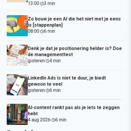
13:00
·
3 min
·
Zo bouw je een AI die het niet met je eens
is [stappenplan]
08:00
·
6 min
·
Denk je dat je positionering helder is? Doe
de managementtest
gisteren
·
4 min
·
LinkedIn Ads is niet te duur, je biedt
gewoon te veel
gisteren
·
6 min
·
AI-content rankt pas als je iets te zeggen
hebt
4 aug 2026
·
6 min
·