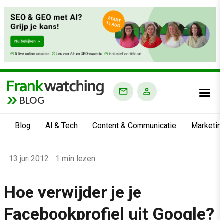
BLOG
Blog
AI & Tech
Content & Communicatie
Marketi
Home
13 jun 2012
1 min lezen
›
Blog
Hoe verwijder je je
›
Facebookprofiel uit Google?
Alle artikelen