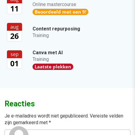
Online mastercourse
11
Beoordeeld met een 9!
aug
Content repurposing
26
Training
Canva met AI
sep
Training
01
Laatste plekken
Reacties
Je e-mailadres wordt niet gepubliceerd.
Vereiste velden
zijn gemarkeerd met
*