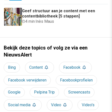
Geef structuur aan je content met een
contentbibliotheek [5 stappen]
4 min
·
Inès Maus
Bekijk deze topics of volg ze via een
NieuwsAlert
Bing
Content
Facebook
Facebook verwijderen
Facebookprofielen
Google
Pelpina Trip
Screencasts
Social media
Video
Video's