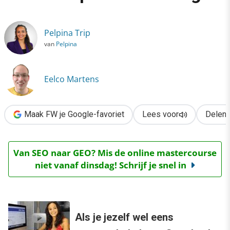
›
Hoe verwijder je je Facebookprofiel uit Google?
Pelpina Trip
van
Pelpina
Eelco Martens
Maak FW je Google-favoriet
Lees voor
Delen
Van SEO naar GEO? Mis de online mastercourse
niet vanaf dinsdag! Schrijf je snel in
Als je jezelf wel eens