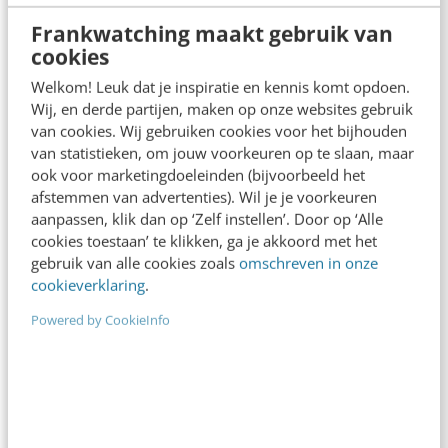
In drie jaar tijd heeft Bing zich volgens eigen
Frankwatching maakt gebruik van
cijfers sterk ontwikkeld binnen de
cookies
zoekmachinemarkt in Nederland. In 2014 had Bing
Welkom! Leuk dat je inspiratie en kennis komt opdoen.
een…
Wij, en derde partijen, maken op onze websites gebruik
Jan Ramaker
·
9 jaar geleden
van cookies. Wij gebruiken cookies voor het bijhouden
van statistieken, om jouw voorkeuren op te slaan, maar
ook voor marketingdoeleinden (bijvoorbeeld het
afstemmen van advertenties). Wil je je voorkeuren
aanpassen, klik dan op ‘Zelf instellen’. Door op ‘Alle
cookies toestaan’ te klikken, ga je akkoord met het
gebruik van alle cookies zoals
omschreven in onze
cookieverklaring
.
KLANTCONTACT & CX
Powered by CookieInfo
3 verklaringen voor de grote groei van
zoekmachine Bing
Google bleef niet geheel verrassend in 2016 de
grootste speler onder de zoekmachines.
Desondanks wordt Bing een serieuze concurrent: