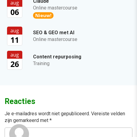
Claude
aug
Online mastercourse
06
Nieuw!
aug
SEO & GEO met AI
11
Online mastercourse
aug
Content repurposing
26
Training
Reacties
Je e-mailadres wordt niet gepubliceerd.
Vereiste velden
zijn gemarkeerd met
*