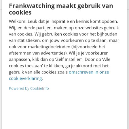
Frankwatching maakt gebruik van
cookies
Welkom! Leuk dat je inspiratie en kennis komt opdoen.
Wij, en derde partijen, maken op onze websites gebruik
Anderen lezen ook
van cookies. Wij gebruiken cookies voor het bijhouden
van statistieken, om jouw voorkeuren op te slaan, maar
ook voor marketingdoeleinden (bijvoorbeeld het
afstemmen van advertenties). Wil je je voorkeuren
Denk je dat je positionering helder is? Doe
de managementtest
aanpassen, klik dan op ‘Zelf instellen’. Door op ‘Alle
4 min
·
Richard Poolman
cookies toestaan’ te klikken, ga je akkoord met het
gebruik van alle cookies zoals
omschreven in onze
cookieverklaring
.
Je ‘sterke merk’ overleeft geen kwartier
met een AI-agent
Powered by CookieInfo
5 min
·
Edwin Vlems
Offline is terug: waarom fysieke
merkbeleving je nieuwe groeimotor is
8 min
·
Kristel Shannon Klaassen