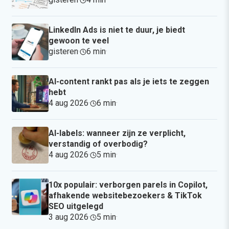
LinkedIn Ads is niet te duur, je biedt
gewoon te veel
gisteren
·
6 min
·
AI-content rankt pas als je iets te zeggen
hebt
4 aug 2026
·
6 min
·
AI-labels: wanneer zijn ze verplicht,
verstandig of overbodig?
4 aug 2026
·
5 min
·
10x populair: verborgen parels in Copilot,
afhakende websitebezoekers & TikTok
SEO uitgelegd
3 aug 2026
·
5 min
·