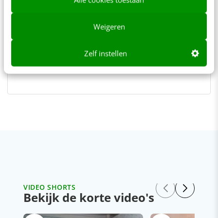
TITLE="WebAds"]WebAds[/a], die
maandelijks de Online Campagne
Weigeren
Top 5 samenstelt.
Zelf instellen
VIDEO SHORTS
Bekijk de korte video's