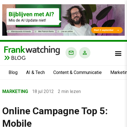
BLOG
Blog
AI & Tech
Content & Communicatie
Marketi
Home
MARKETING
18 jul 2012
2 min lezen
›
Blog
Online Campagne Top 5:
›
Mobile
Marketing