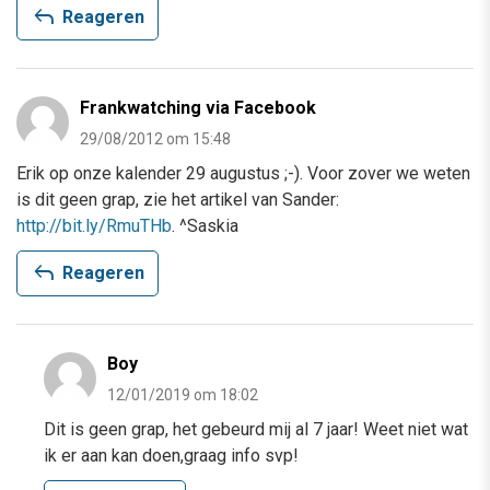
reply
Reageren
Frankwatching via Facebook
29/08/2012 om 15:48
Erik op onze kalender 29 augustus ;-). Voor zover we weten
is dit geen grap, zie het artikel van Sander:
http://bit.ly/RmuTHb
. ^Saskia
reply
Reageren
Boy
12/01/2019 om 18:02
Dit is geen grap, het gebeurd mij al 7 jaar! Weet niet wat
ik er aan kan doen,graag info svp!