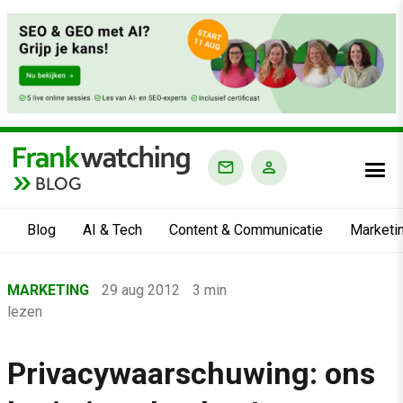
BLOG
Blog
AI & Tech
Content & Communicatie
Marketi
Home
MARKETING
29 aug 2012
3 min
›
lezen
Blog
›
Privacywaarschuwing: ons
Marketing