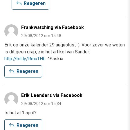
reply
Reageren
Frankwatching via Facebook
29/08/2012 om 15:48
Erik op onze kalender 29 augustus ;-). Voor zover we weten
is dit geen grap, zie het artikel van Sander:
http://bit.ly/RmuTHb
. ^Saskia
reply
Reageren
Erik Leenders via Facebook
29/08/2012 om 15:34
Is het al 1 april?
reply
Reageren