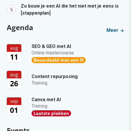
Zo bouw je een AI die het niet met je eens is
[stappenplan]
Agenda
Meer
SEO & GEO met AI
aug
Online mastercourse
11
Beoordeeld met een 9!
aug
Content repurposing
26
Training
Canva met AI
sep
Training
01
Laatste plekken
Events