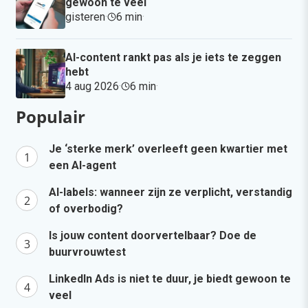
gewoon te veel
gisteren
·
6 min
·
AI-content rankt pas als je iets te zeggen
hebt
4 aug 2026
·
6 min
·
Populair
Je ‘sterke merk’ overleeft geen kwartier met
een AI-agent
AI-labels: wanneer zijn ze verplicht, verstandig
of overbodig?
Is jouw content doorvertelbaar? Doe de
buurvrouwtest
LinkedIn Ads is niet te duur, je biedt gewoon te
veel