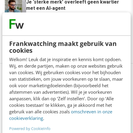
Je ‘sterke merk’ overleeft geen kwartier
met een AI-agent
5 min
·
Edwin Vlems
Offline is terug: waarom fysieke
merkbeleving je nieuwe groeimotor is
Frankwatching maakt gebruik van
8 min
·
Kristel Shannon Klaassen
cookies
Welkom! Leuk dat je inspiratie en kennis komt opdoen.
Wij, en derde partijen, maken op onze websites gebruik
van cookies. Wij gebruiken cookies voor het bijhouden
Bekijk deze topics of volg ze via een
van statistieken, om jouw voorkeuren op te slaan, maar
NieuwsAlert
ook voor marketingdoeleinden (bijvoorbeeld het
afstemmen van advertenties). Wil je je voorkeuren
BCI
Big data
Brainhacking
aanpassen, klik dan op ‘Zelf instellen’. Door op ‘Alle
cookies toestaan’ te klikken, ga je akkoord met het
gebruik van alle cookies zoals
omschreven in onze
Breinhacken
Consumentengedrag
cookieverklaring
.
Data analytics
Data driven marketing
Powered by CookieInfo