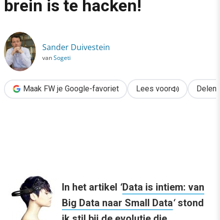
brein is te hacken!
›
Privacywaarschuwing: ons brein is te hacken!
Sander Duivestein
van
Sogeti
Maak FW je Google-favoriet
Lees voor
Delen
In het artikel
‘
Data is intiem: van
Big Data naar Small Data
‘
stond
ik stil bij de evolutie die