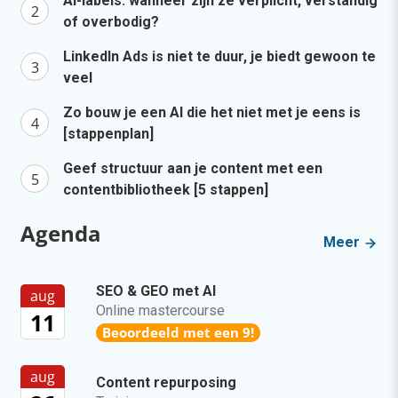
AI-labels: wanneer zijn ze verplicht, verstandig
of overbodig?
LinkedIn Ads is niet te duur, je biedt gewoon te
veel
Zo bouw je een AI die het niet met je eens is
[stappenplan]
Geef structuur aan je content met een
contentbibliotheek [5 stappen]
Agenda
Meer
SEO & GEO met AI
aug
Online mastercourse
11
Beoordeeld met een 9!
aug
Content repurposing