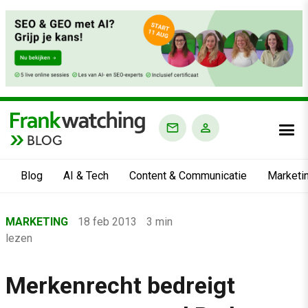
BLOG
Blog
AI & Tech
Content & Communicatie
Marketi
Home
MARKETING
18 feb 2013
3 min
›
lezen
Blog
›
Merkenrecht bedreigt
Marketing