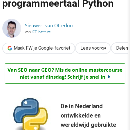
programmeertaal Python
›
Merkenrecht bedreigt programmeertaal Python
Sieuwert van Otterloo
van
ICT Institute
Maak FW je Google-favoriet
Lees voor
Delen
Van SEO naar GEO? Mis de online mastercourse
niet vanaf dinsdag! Schrijf je snel in
De in Nederland
ontwikkelde en
wereldwijd gebruikte