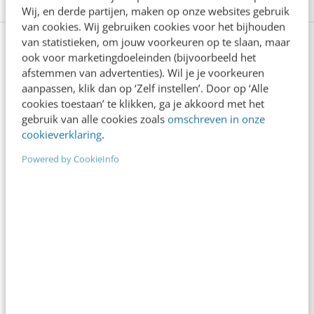
Wij, en derde partijen, maken op onze websites gebruik
van cookies. Wij gebruiken cookies voor het bijhouden
van statistieken, om jouw voorkeuren op te slaan, maar
Bekijk deze topics of volg ze via een
ook voor marketingdoeleinden (bijvoorbeeld het
NieuwsAlert
afstemmen van advertenties). Wil je je voorkeuren
aanpassen, klik dan op ‘Zelf instellen’. Door op ‘Alle
cookies toestaan’ te klikken, ga je akkoord met het
Apple
Branding
E-commerce
gebruik van alle cookies zoals
omschreven in onze
cookieverklaring
.
Google
Marketing technology
Powered by CookieInfo
Merknamen
Online marketing
Open content
Open Source
Programmeertalen
Python
Rechtszaak
Tech
Trademarks