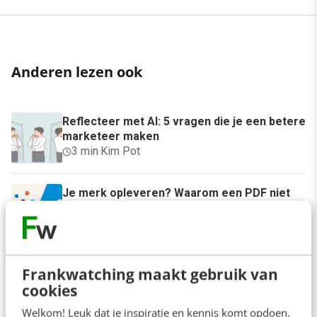
Anderen lezen ook
Reflecteer met AI: 5 vragen die je een betere
marketeer maken
3 min
·
Kim Pot
Je merk opleveren? Waarom een PDF niet
meer genoeg is
5 min
·
Danny Verroen
Denk je dat je positionering helder is? Doe
Frankwatching maakt gebruik van
de managementtest
cookies
4 min
·
Richard Poolman
Welkom! Leuk dat je inspiratie en kennis komt opdoen.