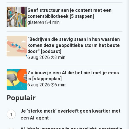
Geef structuur aan je content met een
contentbibliotheek [5 stappen]
gisteren
·
4 min
·
“Bedrijven die stevig staan in hun waarden
komen deze geopolitieke storm het beste
door” [podcast]
6 aug 2026
·
3 min
·
Zo bouw je een AI die het niet met je eens
is [stappenplan]
6 aug 2026
·
6 min
·
Populair
Je ‘sterke merk’ overleeft geen kwartier met
een AI-agent