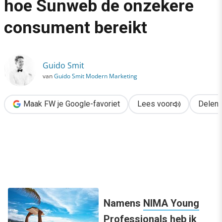
hoe Sunweb de onzekere
›
consument bereikt
Reisbranche in de crisis: hoe Sunweb de onzekere consument 
Guido Smit
van
Guido Smit Modern Marketing
Maak FW je Google-favoriet
Lees voor
Delen
Namens
NIMA Young
Professionals
heb ik