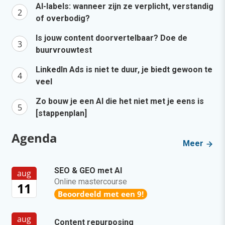
AI-labels: wanneer zijn ze verplicht, verstandig
of overbodig?
Is jouw content doorvertelbaar? Doe de
buurvrouwtest
LinkedIn Ads is niet te duur, je biedt gewoon te
veel
Zo bouw je een AI die het niet met je eens is
[stappenplan]
Agenda
Meer
SEO & GEO met AI
aug
Online mastercourse
11
Beoordeeld met een 9!
aug
Content repurposing