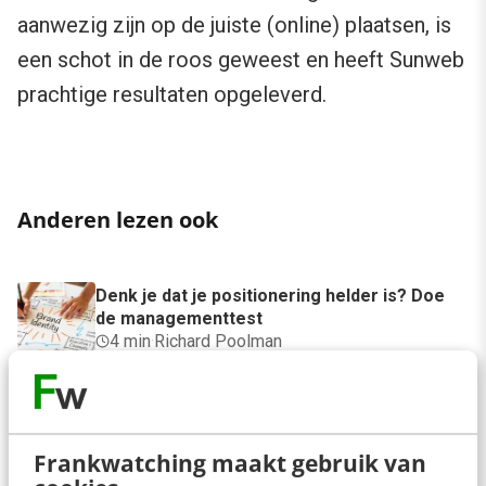
aanwezig zijn op de juiste (online) plaatsen, is
een schot in de roos geweest en heeft Sunweb
prachtige resultaten opgeleverd.
Anderen lezen ook
Denk je dat je positionering helder is? Doe
de managementtest
4 min
·
Richard Poolman
Je ‘sterke merk’ overleeft geen kwartier
met een AI-agent
5 min
·
Edwin Vlems
Frankwatching maakt gebruik van