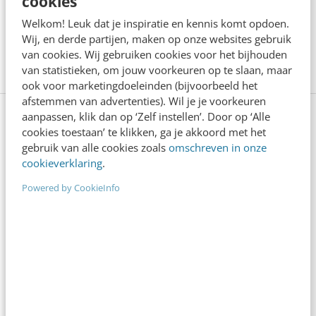
cookies
Offline is terug: waarom fysieke
Welkom! Leuk dat je inspiratie en kennis komt opdoen.
merkbeleving je nieuwe groeimotor is
Wij, en derde partijen, maken op onze websites gebruik
8 min
·
Kristel Shannon Klaassen
van cookies. Wij gebruiken cookies voor het bijhouden
van statistieken, om jouw voorkeuren op te slaan, maar
ook voor marketingdoeleinden (bijvoorbeeld het
afstemmen van advertenties). Wil je je voorkeuren
aanpassen, klik dan op ‘Zelf instellen’. Door op ‘Alle
Bekijk deze topics of volg ze via een
cookies toestaan’ te klikken, ga je akkoord met het
NieuwsAlert
gebruik van alle cookies zoals
omschreven in onze
cookieverklaring
.
Campagnes
Commercials
Powered by CookieInfo
Consumenten
Contentmarketing
Crisis
E-commerce
Eliza Was here
Gogo
Jiba