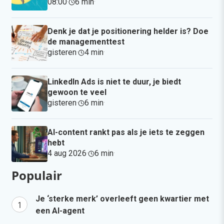
08:00
·
6 min
·
Denk je dat je positionering helder is? Doe
de managementtest
gisteren
·
4 min
·
LinkedIn Ads is niet te duur, je biedt
gewoon te veel
gisteren
·
6 min
·
AI-content rankt pas als je iets te zeggen
hebt
4 aug 2026
·
6 min
·
Populair
Je ‘sterke merk’ overleeft geen kwartier met
een AI-agent