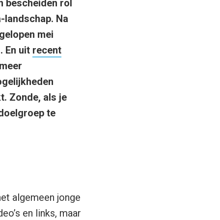
n bescheiden rol
a-landschap. Na
gelopen mei
. En uit
recent
 meer
ogelijkheden
. Zonde, als je
doelgroep te
 het algemeen jonge
deo’s en links, maar