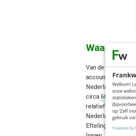
Waarom Tum
Van de top 100 mee
Frankw
account, dat hoofd
Welkom! Leu
Nederland kent tu
onze websit
circa
60.000 voor 
statistiek
(bijvoorbee
relatief actief op
op ‘Zelf in
Nederlandse versi
gebruik van
Efteling – bijzond
Powered by 
liggen.