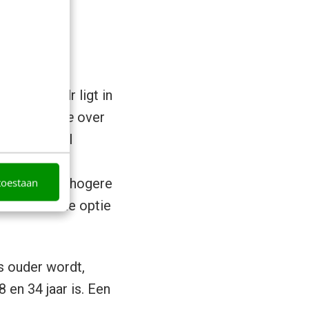
t van Tumblr ligt in
 de
userbase
over
otste social
pectievelijk
toestaan
eliswaar een hogere
t het niet de optie
 ouder wordt,
 en 34 jaar is. Een