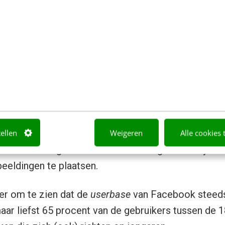
s je de voordelen van het platform bekijkt. De krach
 veel interactievere content te delen. Daarnaast is
betrokken. In de VS is Tumblr na Facebook het gro
 in Nederland bezet het de
vijfde plaats
, achter res
tellen
Weigeren
Alle cookies 
, Twitter en Hyves. Pinterest kent in Nederland w
het actieve gebruik is beduidend lager. Daarbij bied
eldingen te plaatsen.
der om te zien dat de
userbase
van Facebook steeds
maar liefst 65 procent van de gebruikers tussen de 18