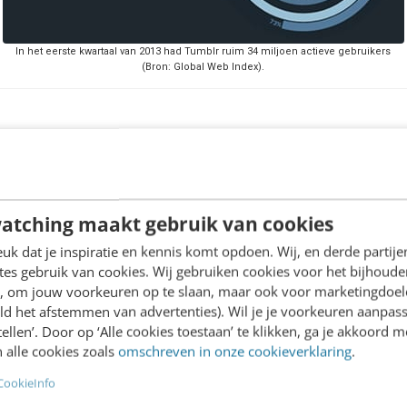
In het eerste kwartaal van 2013 had Tumblr ruim 34 miljoen actieve gebruikers
(Bron: Global Web Index).
blr links laten liggen?
st waardevolle merken ter wereld zijn er 31 met 
atching maakt gebruik van cookies
zakelijk wordt gebruikt in combinatie met Facebook
k dat je inspiratie en kennis komt opdoen. Wij, en derde partij
ssen de
120.000 en 150.000
actieve gebruikers per 
es gebruik van cookies. Wij gebruiken cookies voor het bijhoude
Pinterest
en
120.000 voor Instagram
. Gebruikers in 
en, om jouw voorkeuren op te slaan, maar ook voor marketingdoe
ld het afstemmen van advertenties). Wil je je voorkeuren aanpass
 Tumblr, wat in 2012 reden was voor het platform o
stellen’. Door op ‘Alle cookies toestaan’ te klikken, ga je akkoord m
e te introduceren. Desondanks laten merken als KL
 alle cookies zoals
omschreven in onze cookieverklaring
.
er actief op bijvoorbeeld Facebook en Twitter – Tu
CookieInfo