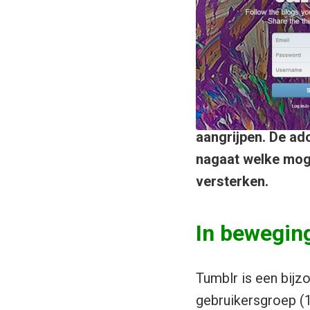
aangrijpen. De ado
nagaat welke moge
versterken.
In bewegin
Tumblr is een bijz
gebruikersgroep (18