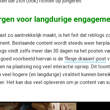
en die zich (ook) richten op jongeren.
rgen voor langdurige engageme
st zo aantrekkelijk maakt, is het feit dat reblogs 
ment. Bestaande content wordt steeds weer herpla
logs vindt zelfs meer dan 30 dagen na het posten van
n goed voorbeeld hiervan is de
‘flesje draaien’-post
v
na plaatsing nog veel interactie opriep. Dit toont
 veel hogere (en langdurige) viraliteit kunnen bere
r. Het kan dus veel opleveren om je content van su