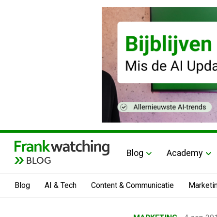
Blog
Academy
BLOG
Blog
AI & Tech
Content & Communicatie
Marketi
Home