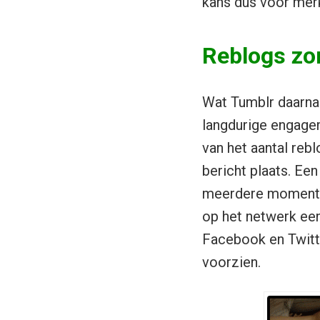
kans dus voor merk
Reblogs zo
Wat Tumblr daarnaa
langdurige engage
van het aantal reb
bericht plaats. Ee
meerdere momenten 
op het netwerk een
Facebook en Twitte
voorzien.