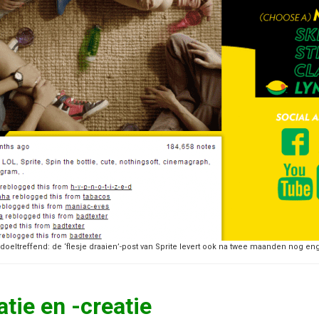
doeltreffend: de ‘flesje draaien’-post van Sprite levert ook na twee maanden nog e
tie en -creatie