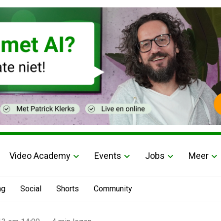
Video Academy
Events
Jobs
Meer
ng
Social
Shorts
Community