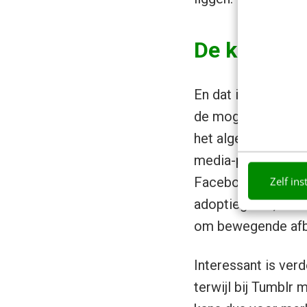
De kracht
En dat is jammer al
de mogelijkheid om
het algemeen zeer 
media-platform en
Zelf ins
Facebook, LinkedIn
adoptiegraad, maar 
om bewegende afbe
Interessant is ver
terwijl bij Tumblr 