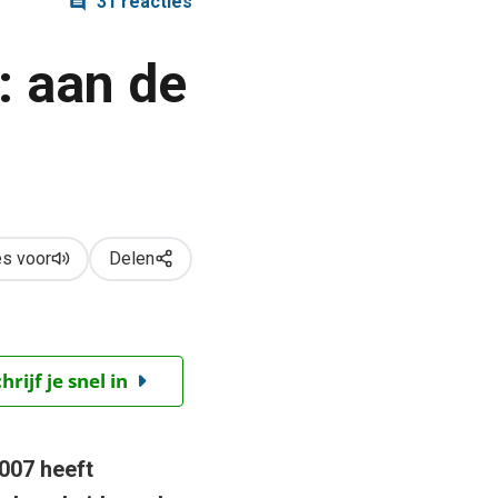
31 reacties
: aan de
s voor
Delen
ijf je snel in
2007 heeft