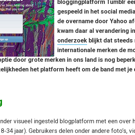
bloggingplatform Tumblr ee
gespeeld in het social medi
de overname door Yahoo af
kwam daar al verandering in
onderzoek
blijkt dat steeds
internationale merken de m
ptie door grote merken in ons land is nog beperkt
lijkheden het platform heeft om de band met je 
g
onder visueel ingesteld blogplatform met een over
-34 jaar). Gebruikers delen onder andere foto’s, vi