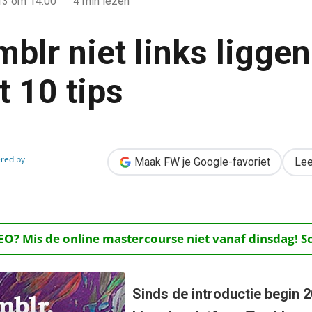
13
om 14:00
4 min lezen
blr niet links liggen
t 10 tips
ggen: aan de slag met 10 tips
red by
Maak FW je Google-favoriet
Lee
O? Mis de online mastercourse niet vanaf dinsdag! Schr
Sinds de introductie begin 