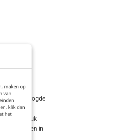
en, maken op
n van
ct met de beoogde
leinden
en, klik dan
itale
et het
Stuk voor stuk
 willen weten in