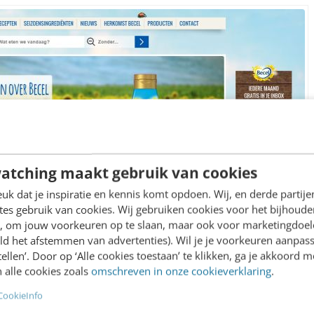
atching maakt gebruik van cookies
Becel: voortdurend in gesprek met de doelgroep
k dat je inspiratie en kennis komt opdoen. Wij, en derde partij
es gebruik van cookies. Wij gebruiken cookies voor het bijhoude
eelden te vervallen zorgt Becel voor direct conta
en, om jouw voorkeuren op te slaan, maar ook voor marketingdoe
ld het afstemmen van advertenties). Wil je je voorkeuren aanpass
wordt maandelijks een panel bijeen geroepen van v
stellen’. Door op ‘Alle cookies toestaan’ te klikken, ga je akkoord m
ande uit zowel Becel-eters als niet-Becel-eters. 
 alle cookies zoals
omschreven in onze cookieverklaring
.
of ouder. Het panel heeft een duidelijk functie. “We
CookieInfo
jftigplusser zich thuis voelt”, aldus Bos.