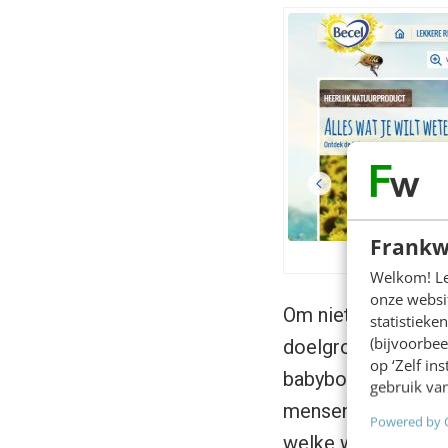
Frankw
Welkom! Leu
onze websit
Om niet in clichéb
statistiek
(bijvoorbee
doelgroep. Daarom 
op ‘Zelf in
babyboomers, besta
gebruik van
mensen van 50 jaar 
Powered by 
welke wereld een vi