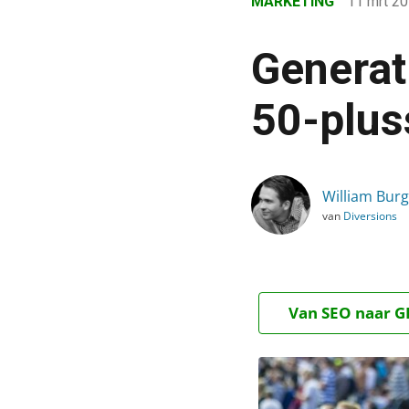
MARKETING
11 mrt 2
›
Blog
Generat
›
Marketing
50-plu
›
Generatiemarketing: ho
William Bur
van
Diversions
Van SEO naar GE