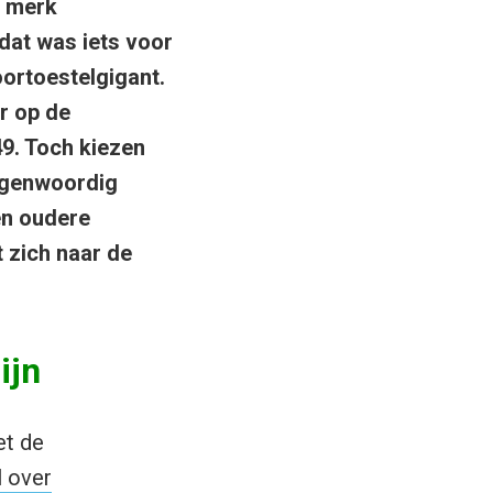
e merk
dat was iets voor
oortoestelgigant.
r op de
9. Toch kiezen
egenwoordig
en oudere
 zich naar de
ijn
et de
l over