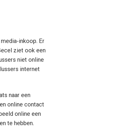
e media-inkoop. Er
 Becel ziet ook een
ussers niet online
plussers internet
ats naar een
een online contact
rbeeld online een
den te hebben.