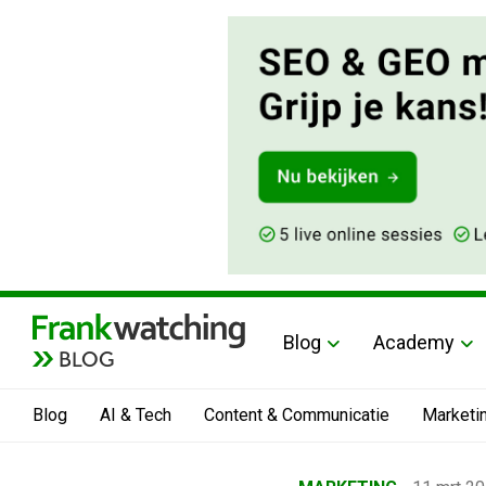
Blog
Academy
BLOG
Blog
AI & Tech
Content & Communicatie
Marketi
Home