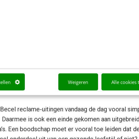
 vroeger
ames door de jaren heen kijkt, ziet een duidelijke v
e commercials met het stoplicht: rood voor te hoo
Zo’n commercial zou nu niet meer kunnen. ”De tijd
ingertje wordt gewezen op een ongezonde leefstijl 
 geleden wel, toen leefden we in een maatschappij w
tellen
Weigeren
Alle cookies 
 dag was.”
Becel reclame-uitingen vandaag de dag vooral simp
e. Daarmee is ook een einde gekomen aan uitgebreid
’s. Een boodschap moet er vooral toe leiden dat d