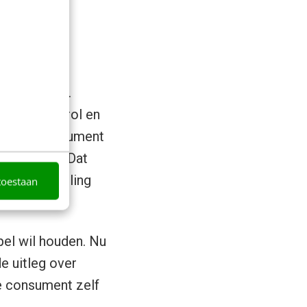
erschuiving.
g cholesterol en
 dat de consument
is voorbij. Dat
aar betutteling
toestaan
el wil houden. Nu
e uitleg over
e consument zelf