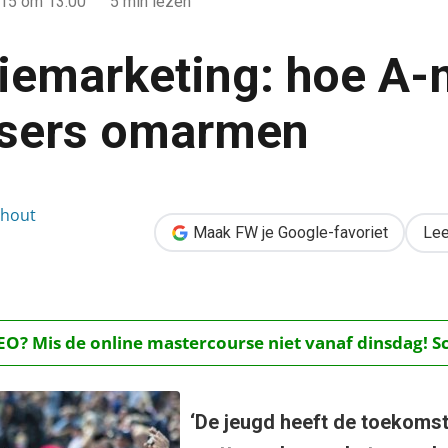
015
om 13:00
5 min lezen
iemarketing: hoe A
ssers omarmen
e A-merken 50-plussers omarmen
ghout
Maak FW je Google-favoriet
Lee
O? Mis de online mastercourse niet vanaf dinsdag! Schr
‘De jeugd heeft de toekomst