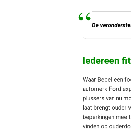
De veronderstell
Iedereen fit
Waar Becel een foc
automerk
Ford
exp
plussers van nu mog
laat brengt ouder
beperkingen mee t
vinden op ouder