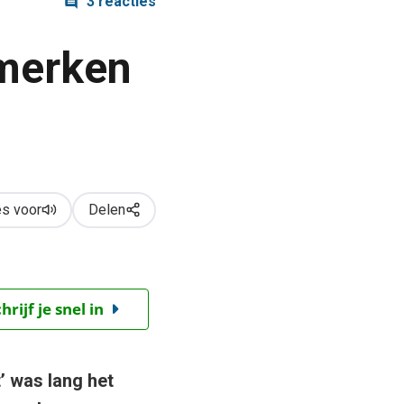
3 reacties
-merken
s voor
Delen
ijf je snel in
’ was lang het