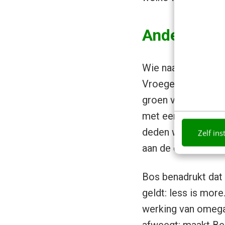
Anders dan
Wie naar Becel-recl
Vroeger waren er d
groen voor Becel. 
met een belerend v
deden we tien jaar
Zelf ins
aan de orde van de
Bos benadrukt dat 
geldt: less is mor
werking van omega