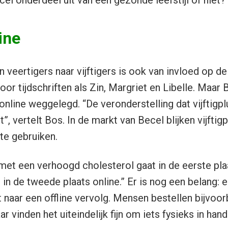
el onderdeel uit van een gezonde leefstijl of niet?
ine
 veertigers naar vijftigers is ook van invloed op d
or tijdschriften als Zin, Margriet en Libelle. Maar
 online weggelegd. “De veronderstelling dat vijftigpl
ist”, vertelt Bos. In de markt van Becel blijken vijftig
te gebruiken.
et een verhoogd cholesterol gaat in de eerste pla
in de tweede plaats online.” Er is nog een belang: 
t naar een offline vervolg. Mensen bestellen bijvoo
ar vinden het uiteindelijk fijn om iets fysieks in han