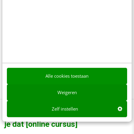
entertaining wijze in beeld, tekst en geluid.
Het gaat niet om meer content, maar om
content die meer doet. Een keer per week, per
maand of halfjaarlijks, maakt niet uit. Verlos in
ieder geval de wereld van blablabrandcontent
waarop niemand zit te wachten. Maak
passievolle kwaliteitsverhalen die het waard
Alle cookies toestaan
zijn om te delen.
Weigeren
Zelf instellen
Kick-ass contentmarketing: zo doe
je dat [online cursus]