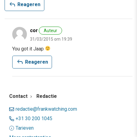
reply
Reageren
cor
Auteur
31/03/2015 om 19:39
You got it Jaap
reply
Reageren
Contact
Redactie
redactie@frankwatching.com
+31 30 200 1045
Tarieven