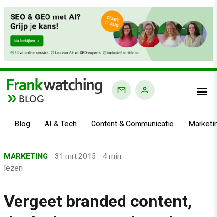
BLOG
Blog
AI & Tech
Content & Communicatie
Marketi
Home
MARKETING
31 mrt 2015
4 min
›
lezen
Blog
›
Vergeet branded content,
Marketing