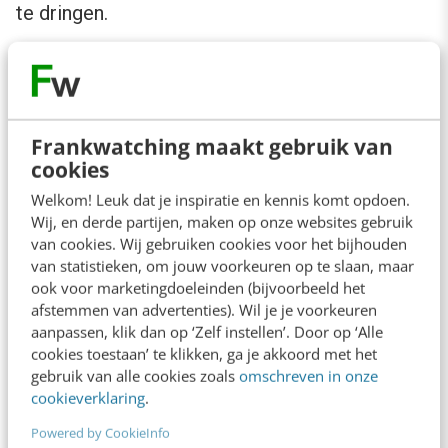
te dringen.
Natuurlijk kwam Davis als het voorbeeld van
een content brand met Red Bull aanzetten, en
dat doet feitelijk iedereen. Foremski onthulde
Frankwatching maakt gebruik van
mij
vorig jaar
het geheim van Red Bull. Een
cookies
verklaring als een mantra: “Because the Bull
Welkom! Leuk dat je inspiratie en kennis komt opdoen.
Wij, en derde partijen, maken op onze websites gebruik
never speaks.”
van cookies. Wij gebruiken cookies voor het bijhouden
van statistieken, om jouw voorkeuren op te slaan, maar
ook voor marketingdoeleinden (bijvoorbeeld het
Marketing Content
afstemmen van advertenties). Wil je je voorkeuren
aanpassen, klik dan op ‘Zelf instellen’. Door op ‘Alle
We verdrinken bijna in de content die ons
cookies toestaan’ te klikken, ga je akkoord met het
gebruik van alle cookies zoals
omschreven in onze
dagelijks overspoelt. Er schijnen dagelijks per
cookieverklaring
.
seconde 17 nieuwe webpagina’s bij te komen,
Powered by CookieInfo