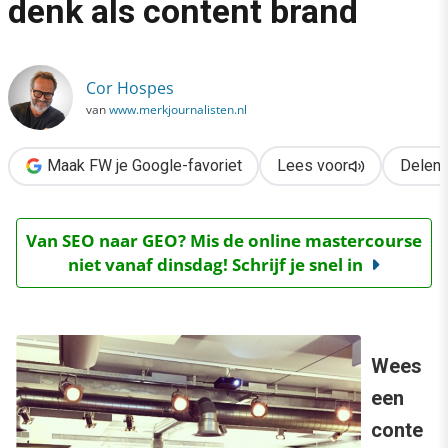
denk als content brand
›
Vergeet branded content, denk als content brand
Cor Hospes
van
www.merkjournalisten.nl
Maak FW je Google-favoriet
Lees voor
Delen
Van SEO naar GEO? Mis de online mastercourse
niet vanaf dinsdag! Schrijf je snel in
Wees
een
conte