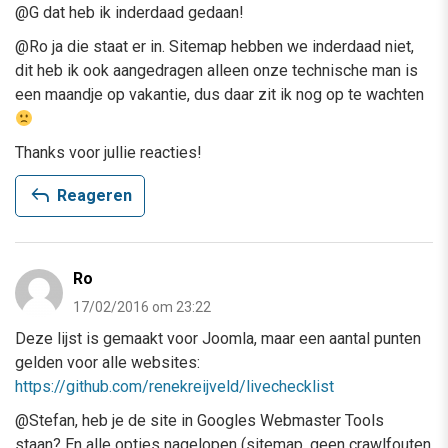
@G dat heb ik inderdaad gedaan!
@Ro ja die staat er in. Sitemap hebben we inderdaad niet,
dit heb ik ook aangedragen alleen onze technische man is
een maandje op vakantie, dus daar zit ik nog op te wachten
Thanks voor jullie reacties!
reply
Reageren
Ro
17/02/2016 om 23:22
Deze lijst is gemaakt voor Joomla, maar een aantal punten
gelden voor alle websites:
https://github.com/renekreijveld/livechecklist
@Stefan, heb je de site in Googles Webmaster Tools
staan? En alle opties nagelopen (sitemap, geen crawlfouten