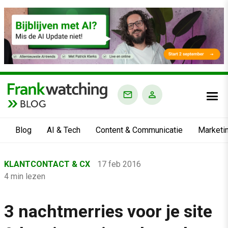
BLOG
Blog
AI & Tech
Content & Communicatie
Marketi
Home
KLANTCONTACT & CX
17 feb 2016
›
4 min lezen
Blog
›
3 nachtmerries voor je site
Klantcontact & CX