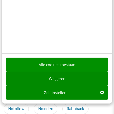
AI in klantenservice: waar moet je op letten?
6 min
·
Steven Lemmens
Van online winkel naar AI-infrastructuur: de
transformatie van de webshop
6 min
·
Atie de Heer
Bekijk deze topics of volg ze via een
Alle cookies toestaan
NieuwsAlert
Weigeren
Conversie
Customer experience
Zelf instellen
Domeinnamen
Google
Microsoft
Nofollow
Noindex
Rabobank