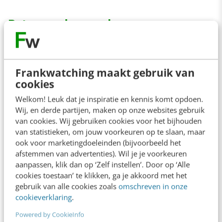
Beter voorkomen dan repareren
Laten we leren van de praktijkcases van de
grote bedrijven, want deze hebben de media
Frankwatching maakt gebruik van
cookies
gehaald. Op kleinere schaal komt het veel vaker
Welkom! Leuk dat je inspiratie en kennis komt opdoen.
voor, maar hier hoor je nooit iets over. Ook ik
Wij, en derde partijen, maken op onze websites gebruik
word vandaag de dag nog steeds verrassend
van cookies. Wij gebruiken cookies voor het bijhouden
vaak geconfronteerd met dit soort zaken, en
van statistieken, om jouw voorkeuren op te slaan, maar
ook voor marketingdoeleinden (bijvoorbeeld het
eigenlijk kan dat anno 2016 niet meer.
afstemmen van advertenties). Wil je je voorkeuren
aanpassen, klik dan op ‘Zelf instellen’. Door op ‘Alle
De gevolgen van deze simpel te voorkomen
cookies toestaan’ te klikken, ga je akkoord met het
gebruik van alle cookies zoals
omschreven in onze
fouten zijn gewoonweg te groot om te laten
cookieverklaring
.
gebeuren. Ik raad daarom elke
Powered by CookieInfo