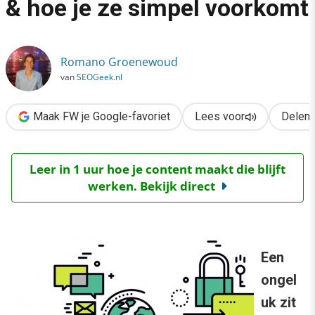
& hoe je ze simpel voorkomt
›
3 nachtmerries voor je site & hoe je ze simpel voorkomt
Romano Groenewoud
van
SEOGeek.nl
Maak FW je Google-favoriet
Lees voor
Delen
Leer in 1 uur hoe je content maakt die blijft
werken. Bekijk direct
Een
ongel
uk zit