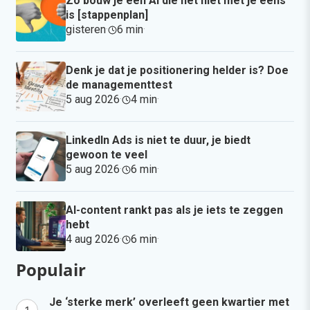
Zo bouw je een AI die het niet met je eens
is [stappenplan]
gisteren
·
6 min
·
Denk je dat je positionering helder is? Doe
de managementtest
5 aug 2026
·
4 min
·
LinkedIn Ads is niet te duur, je biedt
gewoon te veel
5 aug 2026
·
6 min
·
AI-content rankt pas als je iets te zeggen
hebt
4 aug 2026
·
6 min
·
Populair
Je ‘sterke merk’ overleeft geen kwartier met